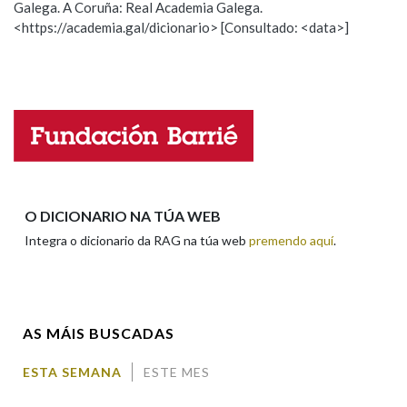
Galega. A Coruña: Real Academia Galega.
Observación
Hai un erro na palabra
<https://academia.gal/dicionario> [Consultado: <data>]
Propoño mellorar a definición
Actualización
Na fraseoloxía
Falta unha voz
Nome
OUTRAS OPCIÓNS DE BUSCA
Marcas gramaticais
Apelidos
O DICIONARIO NA TÚA WEB
Pertence a
Integra o dicionario da RAG na túa web
premendo aquí
.
Enderezo electrónico
LIMPAR
BUSCA
AS MÁIS BUSCADAS
Comentario
ESTA SEMANA
ESTE MES