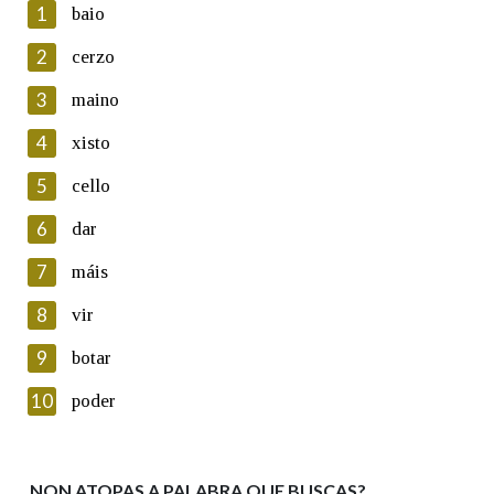
1
baio
2
cerzo
3
maino
En cumprimento da normativa vixente en materia de
Protección de Datos de Carácter Persoal, a Real Academia
4
xisto
Galega informa a aqueles usuarios que faciliten o seu correo
electrónico, así como calquera outra información de carácter
5
cello
persoal, que estes datos serán obxecto de tratamento
automatizado de carácter confidencial e incorporados aos seus
6
dar
ficheiros informáticos. Así mesmo, os usuarios poderán exercer o
seu dereito de acceso, rectificación, oposición e cancelación dos
7
máis
seus datos poñéndose en contacto connosco.
8
vir
Lin e acepto as condicións da política de
privacidade
9
botar
Introduce o código que aparece na imaxe:
10
poder
NON ATOPAS A PALABRA QUE BUSCAS?