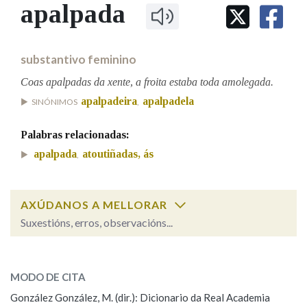
IDENTIDADE CORPORATIVA
apalpada
Facebook
Twitter
Youtube
Instagram
Bluesky
BUSCAR NOS LEMAS
FIGURAS HOMENAXEADAS
MARCIAL DEL ADALID
HISTORIA
Comeza por
CASA-MUSEO EMILIA PARDO
substantivo feminino
BAZÁN
60 ANOS DLG
PRIMAVERA DAS LETRAS
Coas apalpadas da xente, a froita estaba toda amolegada.
Remata por
apalpadeira
apalpadela
PORTAL DAS PALABRAS
SINÓNIMOS
,
Palabras relacionadas:
Contén
apalpada
atoutiñadas, ás
,
AXÚDANOS A MELLORAR
BUSCAR NO CONTIDO
Suxestións, erros, observacións...
Nas definicións
apalpada
SOBRE A PALABRA:
MODO DE CITA
ESCOLLE UNHA OPCIÓN:
Nos exemplos
González González, M. (dir.): Dicionario da Real Academia