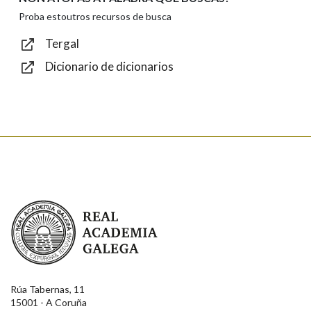
Texto de verificación
Proba estoutros recursos de busca
Tergal
Dicionario de dicionarios
Enviar
Real Academia Galega
Rúa Tabernas, 11
15001 - A Coruña