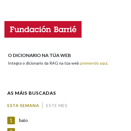
Falta unha voz
Na fraseoloxía
Nome
OUTRAS OPCIÓNS DE BUSCA
Apelidos
Marcas gramaticais
O DICIONARIO NA TÚA WEB
Integra o dicionario da RAG na túa web
premendo aquí
.
Enderezo electrónico
Pertence a
AS MÁIS BUSCADAS
Comentario
LIMPAR
BUSCA
ESTA SEMANA
ESTE MES
1
baio