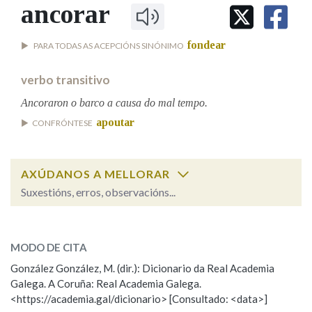
IDENTIDADE CORPORATIVA
ancorar
Facebook
Twitter
Youtube
Instagram
Bluesky
BUSCAR NOS LEMAS
FIGURAS HOMENAXEADAS
MARCIAL DEL ADALID
HISTORIA
Comeza por
fondear
PARA TODAS AS ACEPCIÓNS SINÓNIMO
CASA-MUSEO EMILIA PARDO
BAZÁN
60 ANOS DLG
verbo transitivo
PRIMAVERA DAS LETRAS
Remata por
Ancoraron o barco a causa do mal tempo.
PORTAL DAS PALABRAS
apoutar
CONFRÓNTESE
Contén
AXÚDANOS A MELLORAR
Suxestións, erros, observacións...
BUSCAR NO CONTIDO
ancorar
SOBRE A PALABRA:
Nas definicións
MODO DE CITA
ESCOLLE UNHA OPCIÓN:
González González, M. (dir.): Dicionario da Real Academia
Galega. A Coruña: Real Academia Galega.
Observación
Hai un erro na palabra
Nos exemplos
<https://academia.gal/dicionario> [Consultado: <data>]
Propoño mellorar a definición
Actualización