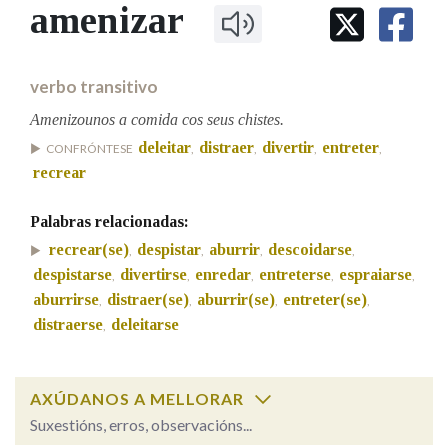
IDENTIDADE CORPORATIVA
amenizar
Facebook
Twitter
Youtube
Instagram
Bluesky
BUSCAR NOS LEMAS
FIGURAS HOMENAXEADAS
MARCIAL DEL ADALID
HISTORIA
Comeza por
CASA-MUSEO EMILIA PARDO
verbo transitivo
BAZÁN
60 ANOS DLG
PRIMAVERA DAS LETRAS
Amenizounos a comida cos seus chistes.
Remata por
deleitar
distraer
divertir
entreter
PORTAL DAS PALABRAS
CONFRÓNTESE
,
,
,
,
recrear
Contén
Palabras relacionadas:
recrear(se)
despistar
aburrir
descoidarse
,
,
,
,
despistarse
divertirse
enredar
entreterse
espraiarse
,
,
,
,
,
aburrirse
distraer(se)
aburrir(se)
entreter(se)
,
,
,
,
BUSCAR NO CONTIDO
distraerse
deleitarse
,
Nas definicións
AXÚDANOS A MELLORAR
Suxestións, erros, observacións...
Nos exemplos