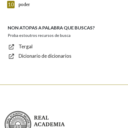
Introduce o código que aparece na imaxe:
10
poder
NON ATOPAS A PALABRA QUE BUSCAS?
Texto de verificación
Proba estoutros recursos de busca
Tergal
Dicionario de dicionarios
Enviar
Real Academia Galega