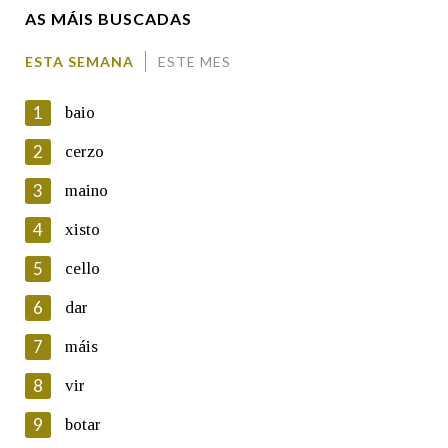
AS MÁIS BUSCADAS
Comentario
ESTA SEMANA
ESTE MES
1
baio
2
cerzo
3
maino
En cumprimento da normativa vixente en materia de
Protección de Datos de Carácter Persoal, a Real Academia
4
xisto
Galega informa a aqueles usuarios que faciliten o seu correo
electrónico, así como calquera outra información de carácter
5
cello
persoal, que estes datos serán obxecto de tratamento
automatizado de carácter confidencial e incorporados aos seus
6
dar
ficheiros informáticos. Así mesmo, os usuarios poderán exercer o
seu dereito de acceso, rectificación, oposición e cancelación dos
7
máis
seus datos poñéndose en contacto connosco.
8
vir
Lin e acepto as condicións da política de
privacidade
9
botar