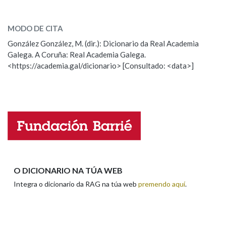
amenizar
SOBRE A PALABRA:
MODO DE CITA
Na fraseoloxía
ESCOLLE UNHA OPCIÓN:
González González, M. (dir.): Dicionario da Real Academia
Galega. A Coruña: Real Academia Galega.
Observación
Hai un erro na palabra
<https://academia.gal/dicionario> [Consultado: <data>]
OUTRAS OPCIÓNS DE BUSCA
Propoño mellorar a definición
Actualización
Falta unha voz
Marcas gramaticais
Nome
Pertence a
Apelidos
O DICIONARIO NA TÚA WEB
LIMPAR
BUSCA
Integra o dicionario da RAG na túa web
premendo aquí
.
Enderezo electrónico