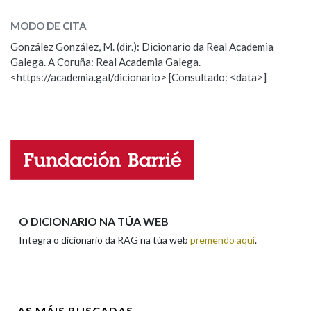
alcatreo
SOBRE A PALABRA:
MODO DE CITA
ESCOLLE UNHA OPCIÓN:
Na fraseoloxía
González González, M. (dir.): Dicionario da Real Academia
Galega. A Coruña: Real Academia Galega.
Observación
Hai un erro na palabra
<https://academia.gal/dicionario> [Consultado: <data>]
Propoño mellorar a definición
Actualización
OUTRAS OPCIÓNS DE BUSCA
Falta unha voz
Marcas gramaticais
Nome
Pertence a
Apelidos
O DICIONARIO NA TÚA WEB
Integra o dicionario da RAG na túa web
premendo aquí
.
LIMPAR
BUSCA
Enderezo electrónico
AS MÁIS BUSCADAS