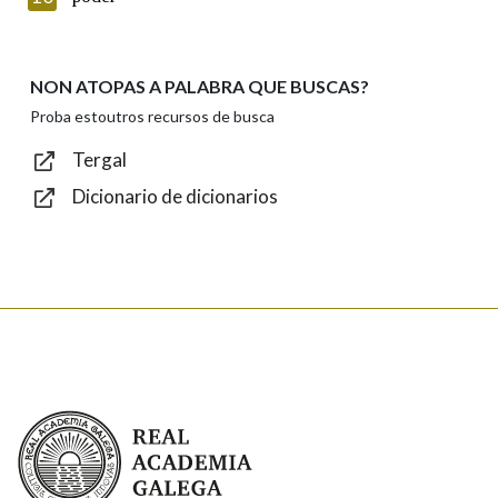
NON ATOPAS A PALABRA QUE BUSCAS?
Texto de verificación
Proba estoutros recursos de busca
Tergal
Dicionario de dicionarios
Enviar
Real Academia Galega