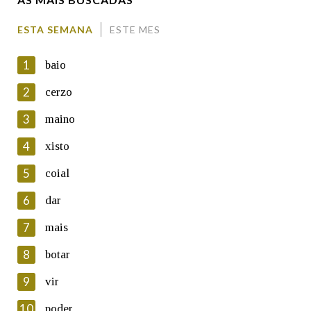
Comentario
ESTA SEMANA
ESTE MES
1
baio
2
cerzo
3
maino
En cumprimento da normativa vixente en materia de
Protección de Datos de Carácter Persoal, a Real Academia
4
xisto
Galega informa a aqueles usuarios que faciliten o seu correo
electrónico, así como calquera outra información de carácter
5
coial
persoal, que estes datos serán obxecto de tratamento
automatizado de carácter confidencial e incorporados aos seus
6
dar
ficheiros informáticos. Así mesmo, os usuarios poderán exercer o
seu dereito de acceso, rectificación, oposición e cancelación dos
7
mais
seus datos poñéndose en contacto connosco.
8
botar
Lin e acepto as condicións da política de
privacidade
9
vir
Introduce o código que aparece na imaxe:
10
poder