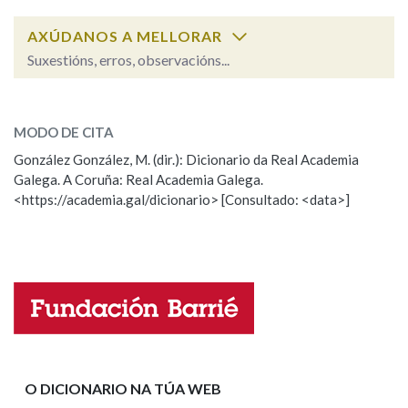
AXÚDANOS A MELLORAR
Na fraseoloxía
Suxestións, erros, observacións...
albear
SOBRE A PALABRA:
MODO DE CITA
OUTRAS OPCIÓNS DE BUSCA
ESCOLLE UNHA OPCIÓN:
González González, M. (dir.): Dicionario da Real Academia
Marcas gramaticais
Galega. A Coruña: Real Academia Galega.
Observación
Hai un erro na palabra
<https://academia.gal/dicionario> [Consultado: <data>]
Propoño mellorar a definición
Actualización
Pertence a
Falta unha voz
Nome
LIMPAR
BUSCA
Apelidos
O DICIONARIO NA TÚA WEB