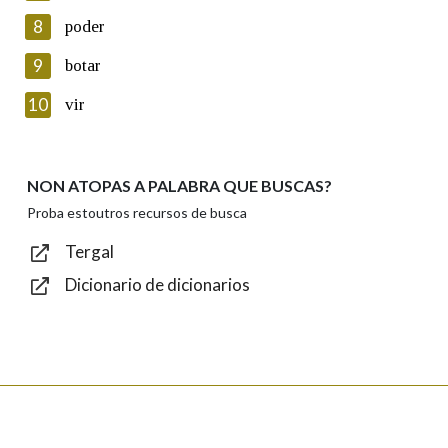
8
poder
Lin e acepto as condicións da política de
privacidade
9
botar
Introduce o código que aparece na imaxe:
10
vir
NON ATOPAS A PALABRA QUE BUSCAS?
Texto de verificación
Proba estoutros recursos de busca
Tergal
Dicionario de dicionarios
Enviar