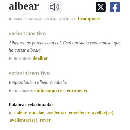
IDENTIDADE CORPORATIVA
albear
Facebook
Twitter
Youtube
Instagram
Bluesky
BUSCAR NOS LEMAS
FIGURAS HOMENAXEADAS
MARCIAL DEL ADALID
HISTORIA
Comeza por
branquear
PARA TODAS AS ACEPCIÓNS SINÓNIMO
CASA-MUSEO EMILIA PARDO
BAZÁN
60 ANOS DLG
verbo transitivo
PRIMAVERA DAS LETRAS
Remata por
Albearon as paredes con cal. Está tan sucia esta camisa, que
PORTAL DAS PALABRAS
ha custar albeala.
dealbar
SINÓNIMO
Contén
verbo intransitivo
Empezáballe a albear o cabelo.
BUSCAR NO CONTIDO
embranquecer
encanecer
SINÓNIMOS
,
Nas definicións
Palabras relacionadas:
calear
encalar
avellentar
envellecer
avellar(se)
,
,
,
,
,
avellentar(se)
rever
,
Nos exemplos