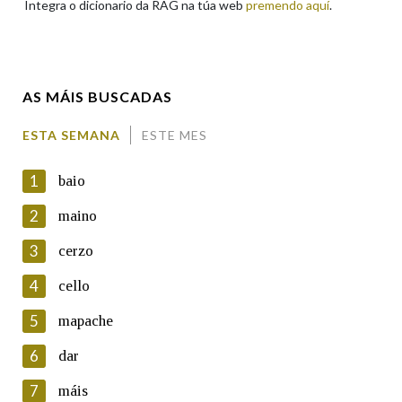
Integra o dicionario da RAG na túa web
premendo aquí
.
Enderezo electrónico
AS MÁIS BUSCADAS
Comentario
ESTA SEMANA
ESTE MES
1
baio
2
maino
3
cerzo
En cumprimento da normativa vixente en materia de
Protección de Datos de Carácter Persoal, a Real Academia
4
cello
Galega informa a aqueles usuarios que faciliten o seu correo
electrónico, así como calquera outra información de carácter
5
mapache
persoal, que estes datos serán obxecto de tratamento
automatizado de carácter confidencial e incorporados aos seus
6
dar
ficheiros informáticos. Así mesmo, os usuarios poderán exercer o
seu dereito de acceso, rectificación, oposición e cancelación dos
7
máis
seus datos poñéndose en contacto connosco.