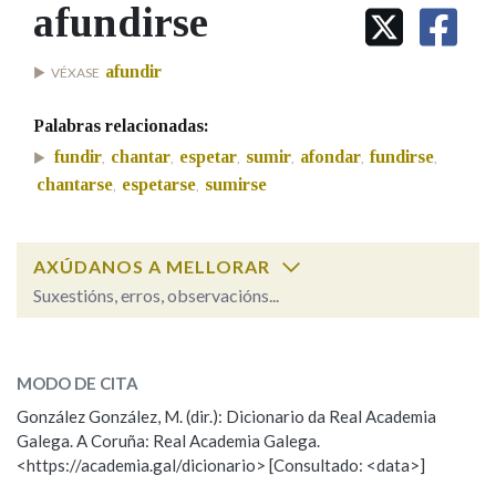
IDENTIDADE CORPORATIVA
afundirse
Facebook
Twitter
Youtube
Instagram
Bluesky
BUSCAR NOS LEMAS
FIGURAS HOMENAXEADAS
MARCIAL DEL ADALID
HISTORIA
Comeza por
afundir
VÉXASE
CASA-MUSEO EMILIA PARDO
BAZÁN
60 ANOS DLG
Palabras relacionadas:
PRIMAVERA DAS LETRAS
Remata por
fundir
chantar
espetar
sumir
afondar
fundirse
,
,
,
,
,
,
PORTAL DAS PALABRAS
chantarse
espetarse
sumirse
,
,
Contén
AXÚDANOS A MELLORAR
Suxestións, erros, observacións...
afundirse
BUSCAR NO CONTIDO
SOBRE A PALABRA:
MODO DE CITA
Nas definicións
ESCOLLE UNHA OPCIÓN:
González González, M. (dir.): Dicionario da Real Academia
Galega. A Coruña: Real Academia Galega.
Observación
Hai un erro na palabra
<https://academia.gal/dicionario> [Consultado: <data>]
Nos exemplos
Propoño mellorar a definición
Actualización