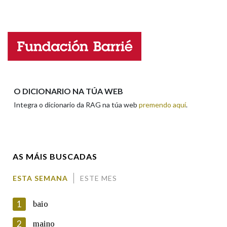
Falta unha voz
Na fraseoloxía
Nome
OUTRAS OPCIÓNS DE BUSCA
Apelidos
O DICIONARIO NA TÚA WEB
Marcas gramaticais
Integra o dicionario da RAG na túa web
premendo aquí
.
Enderezo electrónico
Pertence a
AS MÁIS BUSCADAS
Comentario
LIMPAR
BUSCA
ESTA SEMANA
ESTE MES
1
baio
2
maino