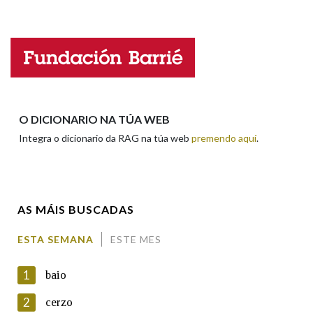
Falta unha voz
Nome
Apelidos
O DICIONARIO NA TÚA WEB
Integra o dicionario da RAG na túa web
premendo aquí
.
Enderezo electrónico
AS MÁIS BUSCADAS
Comentario
ESTA SEMANA
ESTE MES
1
baio
2
cerzo