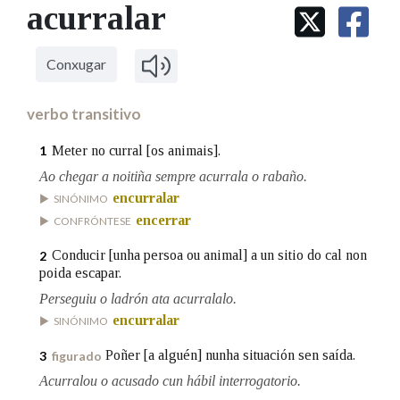
IDENTIDADE CORPORATIVA
acurralar
Facebook
Twitter
Youtube
Instagram
Bluesky
BUSCAR NOS LEMAS
FIGURAS HOMENAXEADAS
MARCIAL DEL ADALID
HISTORIA
Comeza por
CASA-MUSEO EMILIA PARDO
Conxugar
BAZÁN
60 ANOS DLG
PRIMAVERA DAS LETRAS
verbo transitivo
Remata por
PORTAL DAS PALABRAS
Meter no curral [os animais].
1
Ao chegar a noitiña sempre acurrala o rabaño.
Contén
encurralar
SINÓNIMO
encerrar
CONFRÓNTESE
Conducir [unha persoa ou animal] a un sitio do cal non
2
poida escapar.
BUSCAR NO CONTIDO
Perseguiu o ladrón ata acurralalo.
Nas definicións
encurralar
SINÓNIMO
Poñer [a alguén] nunha situación sen saída.
3
figurado
Nos exemplos
Acurralou o acusado cun hábil interrogatorio.