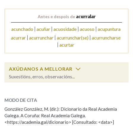
Na fraseoloxía
Antes e despois de
acurralar
acunchado
acuñar
acuosidade
acuoso
acupuntura
acurrar
acurrunchar
acurrunchar(se)
acurruncharse
OUTRAS OPCIÓNS DE BUSCA
acurtar
Marcas gramaticais
AXÚDANOS A MELLORAR
Suxestións, erros, observacións...
Pertence a
acurralar
SOBRE A PALABRA:
MODO DE CITA
ESCOLLE UNHA OPCIÓN:
LIMPAR
BUSCA
González González, M. (dir.): Dicionario da Real Academia
Galega. A Coruña: Real Academia Galega.
Observación
Hai un erro na palabra
<https://academia.gal/dicionario> [Consultado: <data>]
Propoño mellorar a definición
Actualización