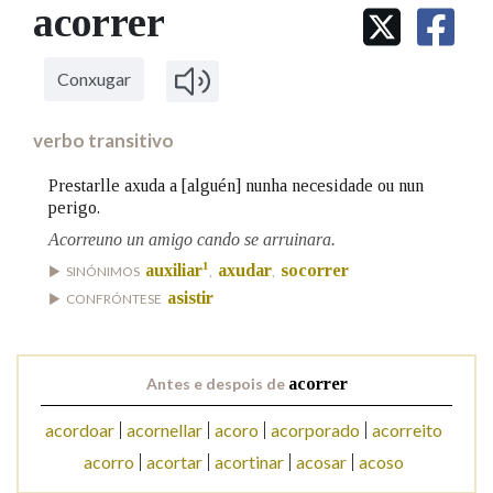
IDENTIDADE CORPORATIVA
acorrer
Facebook
Twitter
Youtube
Instagram
Bluesky
BUSCAR NOS LEMAS
FIGURAS HOMENAXEADAS
MARCIAL DEL ADALID
HISTORIA
Comeza por
CASA-MUSEO EMILIA PARDO
Conxugar
BAZÁN
60 ANOS DLG
PRIMAVERA DAS LETRAS
verbo transitivo
Remata por
PORTAL DAS PALABRAS
Prestarlle axuda a [alguén] nunha necesidade ou nun
perigo.
Acorreuno un amigo cando se arruinara.
Contén
1
auxiliar
axudar
socorrer
SINÓNIMOS
,
,
asistir
CONFRÓNTESE
BUSCAR NO CONTIDO
Antes e despois de
acorrer
Nas definicións
acordoar
acornellar
acoro
acorporado
acorreito
acorro
acortar
acortinar
acosar
acoso
Nos exemplos