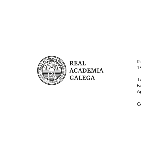
Nome
Apelido
Enderezo electrónico
Real Academia Galega
R
Comentario
1
T
F
A
C
En cumprimento da normativa vixente en materia de P
aqueles usuarios que faciliten o seu correo electrónico
serán obxecto de tratamento automatizado de carácter 
usuarios poderán exercer o seu dereito de acceso, rect
connosco.