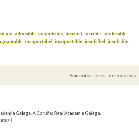
Pertence a
ciente
admisible
inadmisible
incríbel
incrible
intolerable
,
,
,
,
,
,
aguantable
insoportábel
insoportable
insufríbel
insufrible
,
,
,
,
,
AXUDA NA BUSCA
LIMPAR
BUSCA
Suxestións, erros, observacións...
 Academia Galega. A Coruña: Real Academia Galega.
data>]
Propoño mellorar a definición
Actualización