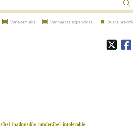
Ver exemplos
Ver marcas expandidas
Busca prediti
BUSCAR NO CONTIDO
Nas definicións
Nos exemplos
Na fraseoloxía
síbel
inadmisible
intolerábel
intolerable
,
,
,