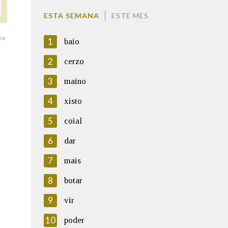
ESTA SEMANA
ESTE MES
va
1
baio
2
cerzo
3
maino
4
xisto
5
coial
6
dar
7
mais
8
botar
9
vir
10
poder