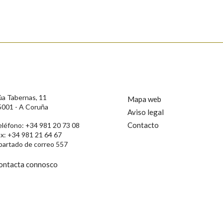
s
úa Tabernas, 11
Mapa web
5001 - A Coruña
Aviso legal
Contacto
eléfono: +34 981 20 73 08
ax: +34 981 21 64 67
partado de correo 557
ontacta connosco
rotección de Datos de Carácter Persoal, a Real Academia Galega informa a
, así como calquera outra información de carácter persoal, que estes datos
confidencial e incorporados aos seus ficheiros informáticos. Así mesmo, os
ificación, oposición e cancelación dos seus datos poñéndose en contacto