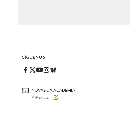
SÍGUENOS
Facebook
Twitter
Instagram
Bluesky
Youtube
NOVAS DA ACADEMIA
Subscríbete