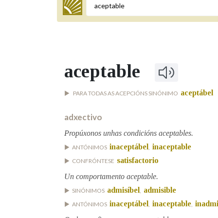
Termo a buscar
aceptable
BUSCAR NOS LEMAS
aceptábel
PARA TODAS AS ACEPCIÓNS SINÓNIMO
Comeza por
adxectivo
Propúxonos unhas condicións aceptables.
Remata por
inaceptábel
inaceptable
ANTÓNIMOS
,
satisfactorio
CONFRÓNTESE
Contén
Un comportamento aceptable.
admisíbel
admisible
SINÓNIMOS
,
inaceptábel
inaceptable
inadmi
ANTÓNIMOS
,
,
OUTRAS OPCIÓNS DE BUSCA