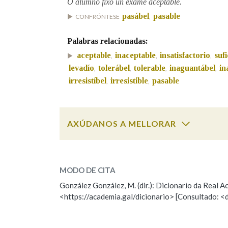
O alumno fixo un exame aceptable.
pasábel
pasable
CONFRÓNTESE
,
Marcas gramaticais
Palabras relacionadas:
aceptable
inaceptable
insatisfactorio
sufi
,
,
,
levadío
tolerábel
tolerable
inaguantábel
in
,
,
,
,
irresistíbel
irresistible
pasable
,
,
AXÚDANOS A MELLORAR
aceptable
SOBRE A PALABRA:
MODO DE CITA
ESCOLLE UNHA OPCIÓN:
González González, M. (dir.): Dicionario da Real
<https://academia.gal/dicionario> [Consultado: <
Observación
Hai un erro na palabra
Falta unha voz