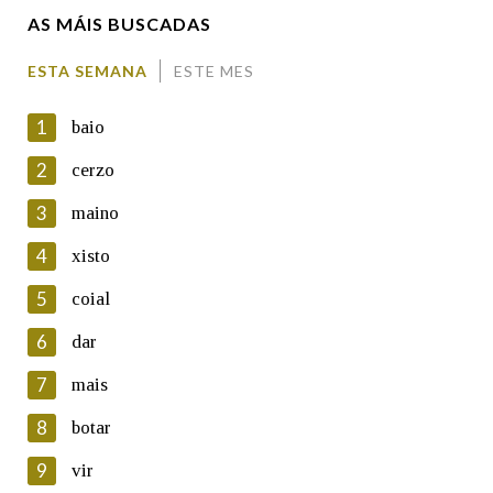
AS MÁIS BUSCADAS
Comentario
ESTA SEMANA
ESTE MES
1
baio
2
cerzo
3
maino
En cumprimento da normativa vixente en materia de
Protección de Datos de Carácter Persoal, a Real Academia
4
xisto
Galega informa a aqueles usuarios que faciliten o seu correo
electrónico, así como calquera outra información de carácter
5
coial
persoal, que estes datos serán obxecto de tratamento
automatizado de carácter confidencial e incorporados aos seus
6
dar
ficheiros informáticos. Así mesmo, os usuarios poderán exercer o
seu dereito de acceso, rectificación, oposición e cancelación dos
7
mais
seus datos poñéndose en contacto connosco.
8
botar
Lin e acepto as condicións da política de
privacidade
9
vir