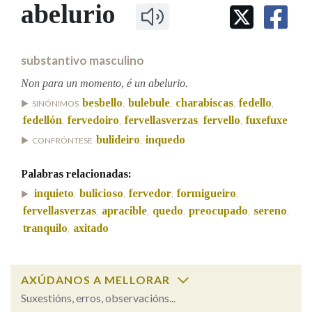
IDENTIDADE CORPORATIVA
abelurio
Facebook
Twitter
Youtube
Instagram
Bluesky
BUSCAR NOS LEMAS
FIGURAS HOMENAXEADAS
MARCIAL DEL ADALID
HISTORIA
Comeza por
CASA-MUSEO EMILIA PARDO
substantivo masculino
BAZÁN
60 ANOS DLG
PRIMAVERA DAS LETRAS
Non para un momento, é un abelurio.
Remata por
besbello
bulebule
charabiscas
fedello
PORTAL DAS PALABRAS
SINÓNIMOS
,
,
,
,
fedellón
fervedoiro
fervellasverzas
fervello
fuxefuxe
,
,
,
,
bulideiro
inquedo
CONFRÓNTESE
,
Contén
Palabras relacionadas:
inquieto
bulicioso
fervedor
formigueiro
,
,
,
,
fervellasverzas
apracible
quedo
preocupado
sereno
,
,
,
,
,
BUSCAR NO CONTIDO
tranquilo
axitado
,
Nas definicións
AXÚDANOS A MELLORAR
Nos exemplos
Suxestións, erros, observacións...