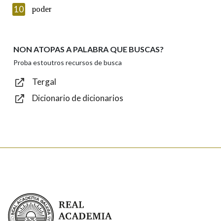
Introduce o código que aparece na imaxe:
10
poder
NON ATOPAS A PALABRA QUE BUSCAS?
Texto de verificación
Proba estoutros recursos de busca
Tergal
Dicionario de dicionarios
Enviar
Real Academia Galega