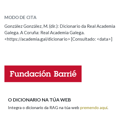
abelurio
SOBRE A PALABRA:
Na fraseoloxía
MODO DE CITA
ESCOLLE UNHA OPCIÓN:
González González, M. (dir.): Dicionario da Real Academia
Galega. A Coruña: Real Academia Galega.
Observación
Hai un erro na palabra
<https://academia.gal/dicionario> [Consultado: <data>]
OUTRAS OPCIÓNS DE BUSCA
Propoño mellorar a definición
Actualización
Falta unha voz
Marcas gramaticais
Nome
Pertence a
Apelidos
O DICIONARIO NA TÚA WEB
LIMPAR
BUSCA
Integra o dicionario da RAG na túa web
premendo aquí
.
Enderezo electrónico