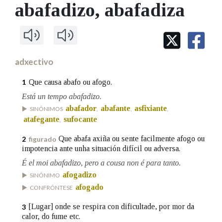
IDENTIDADE CORPORATIVA
abafadizo
, abafadiza
Facebook
Twitter
Youtube
Instagram
Bluesky
BUSCAR NOS LEMAS
FIGURAS HOMENAXEADAS
MARCIAL DEL ADALID
HISTORIA
Comeza por
CASA-MUSEO EMILIA PARDO
BAZÁN
60 ANOS DLG
PRIMAVERA DAS LETRAS
adxectivo
Remata por
PORTAL DAS PALABRAS
Que causa abafo ou afogo.
1
Está un tempo abafadizo.
abafador
abafante
asfixiante
Contén
SINÓNIMOS
,
,
,
atafegante
sufocante
,
Que abafa axiña ou sente facilmente afogo ou
2
figurado
impotencia ante unha situación difícil ou adversa.
BUSCAR NO CONTIDO
É el moi abafadizo, pero a cousa non é para tanto.
Nas definicións
afogadizo
SINÓNIMO
afogado
CONFRÓNTESE
[Lugar] onde se respira con dificultade, por mor da
3
Nos exemplos
calor, do fume etc.