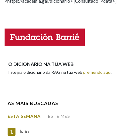
<https://academia.gal/dicionario> [Consultado: <data>]
Propoño mellorar a definición
Actualización
Falta unha voz
Nome
Apelidos
O DICIONARIO NA TÚA WEB
Integra o dicionario da RAG na túa web
premendo aquí
.
Enderezo electrónico
AS MÁIS BUSCADAS
Comentario
ESTA SEMANA
ESTE MES
1
baio