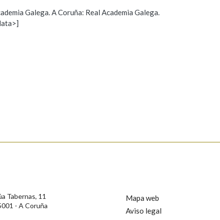
 Academia Galega. A Coruña: Real Academia Galega.
Pertence a
data>]
Propoño mellorar a definición
Actualización
s
AXUDA NA BUSCA
LIMPAR
BUSCA
úa Tabernas, 11
Mapa web
5001 - A Coruña
Aviso legal