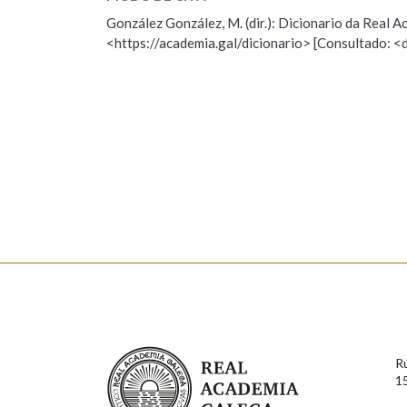
ESCOLLE UNHA OPCIÓN:
González González, M. (dir.): Dicionario da Real
Marcas gramaticais
<https://academia.gal/dicionario> [Consultado: <
Observación
Hai un erro na palabra
Falta unha voz
Nome
Apelido
Enderezo electrónico
Comentario
Real Academia Galega
R
1