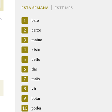
ESTA SEMANA
ESTE MES
va
1
baio
2
cerzo
3
maino
4
xisto
5
cello
6
dar
7
máis
8
vir
9
botar
10
poder