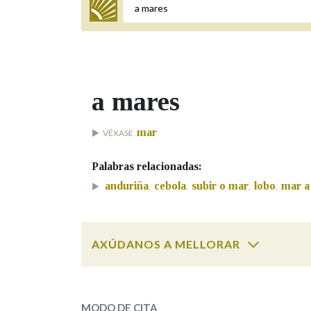
Termo a buscar
a mares
BUSCAR NOS LEMAS
mar
VÉXASE
Comeza por
Palabras relacionadas:
anduriña
cebola
subir o mar
lobo
mar a
,
,
,
,
Remata por
AXÚDANOS A MELLORAR
Contén
a mares
SOBRE A PALABRA:
OUTRAS OPCIÓNS DE BUSCA
MODO DE CITA