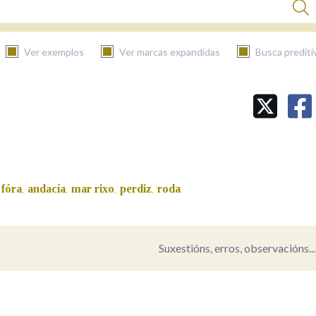
Ver exemplos
Ver marcas expandidas
Busca prediti
BUSCAR NO CONTIDO
Nas definicións
 fóra
andacía
mar rixo
perdiz
roda
,
,
,
,
Nos exemplos
Suxestións, erros, observacións...
Na fraseoloxía