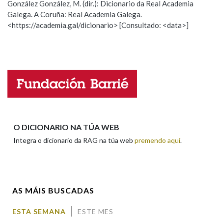
González González, M. (dir.): Dicionario da Real Academia
Galega. A Coruña: Real Academia Galega.
Observación
Hai un erro na palabra
<https://academia.gal/dicionario> [Consultado: <data>]
Na fraseoloxía
Propoño mellorar a definición
Actualización
Falta unha voz
OUTRAS OPCIÓNS DE BUSCA
Nome
Marcas gramaticais
Apelidos
O DICIONARIO NA TÚA WEB
Pertence a
Integra o dicionario da RAG na túa web
premendo aquí
.
Enderezo electrónico
LIMPAR
BUSCA
AS MÁIS BUSCADAS
Comentario
ESTA SEMANA
ESTE MES