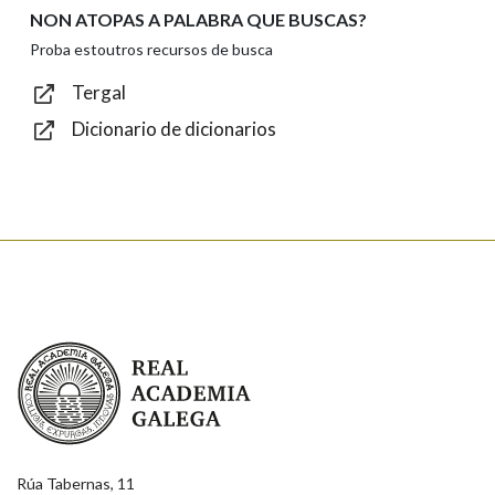
NON ATOPAS A PALABRA QUE BUSCAS?
Texto de verificación
Proba estoutros recursos de busca
Tergal
Dicionario de dicionarios
Enviar
Real Academia Galega
Rúa Tabernas, 11