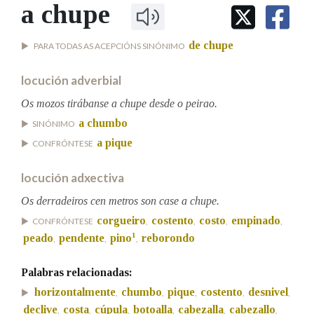
IDENTIDADE CORPORATIVA
a chupe
Facebook
Twitter
Youtube
Instagram
Bluesky
BUSCAR NOS LEMAS
FIGURAS HOMENAXEADAS
MARCIAL DEL ADALID
HISTORIA
Comeza por
de chupe
PARA TODAS AS ACEPCIÓNS SINÓNIMO
CASA-MUSEO EMILIA PARDO
BAZÁN
60 ANOS DLG
locución adverbial
PRIMAVERA DAS LETRAS
Remata por
Os mozos tirábanse a chupe desde o peirao.
PORTAL DAS PALABRAS
a chumbo
SINÓNIMO
a pique
CONFRÓNTESE
Contén
locución adxectiva
Os derradeiros cen metros son case a chupe.
BUSCAR NO CONTIDO
corgueiro
costento
costo
empinado
CONFRÓNTESE
,
,
,
,
1
peado
pendente
pino
reborondo
,
,
,
Nas definicións
Palabras relacionadas:
horizontalmente
chumbo
pique
costento
desnivel
,
,
,
,
,
Nos exemplos
declive
costa
cúpula
botoalla
cabezalla
cabezallo
,
,
,
,
,
,