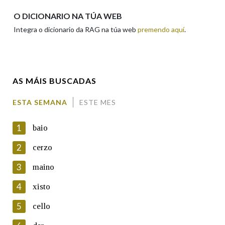
Apelidos
O DICIONARIO NA TÚA WEB
Integra o dicionario da RAG na túa web
premendo aquí
.
Enderezo electrónico
AS MÁIS BUSCADAS
Comentario
ESTA SEMANA
ESTE MES
1
baio
2
cerzo
3
maino
En cumprimento da normativa vixente en materia de
Protección de Datos de Carácter Persoal, a Real Academia
4
xisto
Galega informa a aqueles usuarios que faciliten o seu correo
electrónico, así como calquera outra información de carácter
5
cello
persoal, que estes datos serán obxecto de tratamento
automatizado de carácter confidencial e incorporados aos seus