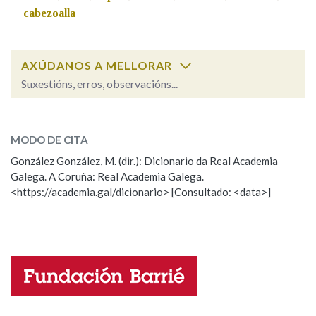
cabezoalla
Na fraseoloxía
AXÚDANOS A MELLORAR
Suxestións, erros, observacións...
OUTRAS OPCIÓNS DE BUSCA
a chupe
SOBRE A PALABRA:
Marcas gramaticais
MODO DE CITA
ESCOLLE UNHA OPCIÓN:
González González, M. (dir.): Dicionario da Real Academia
Galega. A Coruña: Real Academia Galega.
Observación
Hai un erro na palabra
Pertence a
<https://academia.gal/dicionario> [Consultado: <data>]
Propoño mellorar a definición
Actualización
Falta unha voz
LIMPAR
BUSCA
Nome