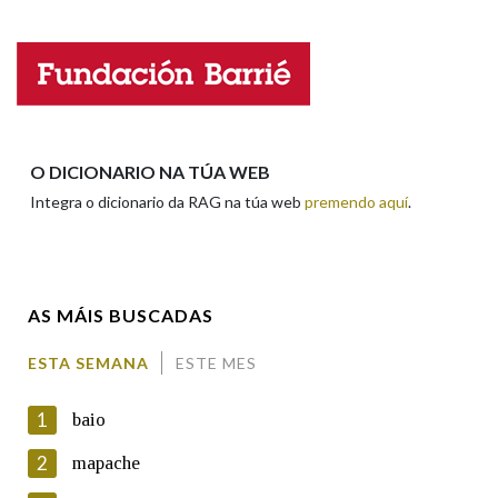
Na fraseoloxía
Nome
Apelidos
OUTRAS OPCIÓNS DE BUSCA
O DICIONARIO NA TÚA WEB
Integra o dicionario da RAG na túa web
premendo aquí
.
Marcas gramaticais
Enderezo electrónico
Pertence a
AS MÁIS BUSCADAS
Comentario
ESTA SEMANA
ESTE MES
LIMPAR
BUSCA
1
baio
2
mapache