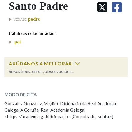
IDENTIDADE CORPORATIVA
Santo Padre
Facebook
Twitter
Youtube
Instagram
Bluesky
BUSCAR NOS LEMAS
FIGURAS HOMENAXEADAS
MARCIAL DEL ADALID
HISTORIA
Comeza por
padre
VÉXASE
CASA-MUSEO EMILIA PARDO
BAZÁN
60 ANOS DLG
Palabras relacionadas:
PRIMAVERA DAS LETRAS
Remata por
pai
PORTAL DAS PALABRAS
AXÚDANOS A MELLORAR
Contén
Suxestións, erros, observacións...
Santo Padre
SOBRE A PALABRA:
BUSCAR NO CONTIDO
MODO DE CITA
ESCOLLE UNHA OPCIÓN:
Nas definicións
González González, M. (dir.): Dicionario da Real Academia
Galega. A Coruña: Real Academia Galega.
Observación
Hai un erro na palabra
<https://academia.gal/dicionario> [Consultado: <data>]
Propoño mellorar a definición
Actualización
Nos exemplos
Falta unha voz