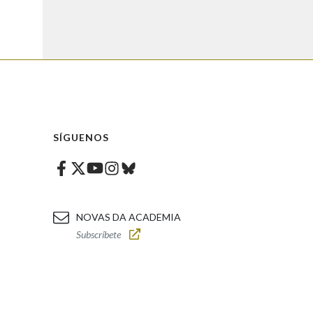
SÍGUENOS
Facebook
Twitter
Instagram
Bluesky
Youtube
NOVAS DA ACADEMIA
Subscríbete