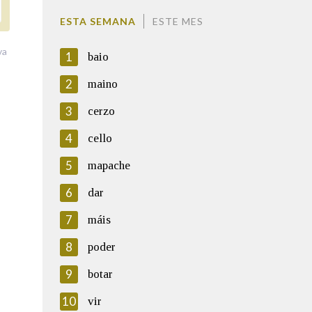
ESTA SEMANA
ESTE MES
va
1
baio
2
maino
3
cerzo
4
cello
5
mapache
6
dar
7
máis
8
poder
9
botar
10
vir