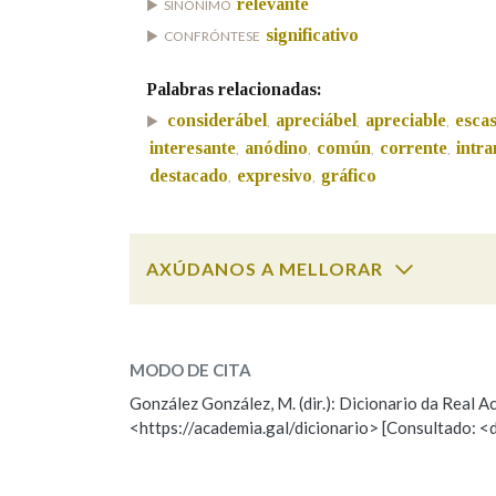
relevante
SINÓNIMO
significativo
CONFRÓNTESE
Marcas gramaticais
Palabras relacionadas:
considerábel
apreciábel
apreciable
esca
,
,
,
interesante
anódino
común
corrente
intr
,
,
,
,
destacado
expresivo
gráfico
,
,
AXÚDANOS A MELLORAR
importante
SOBRE A PALABRA:
MODO DE CITA
ESCOLLE UNHA OPCIÓN:
González González, M. (dir.): Dicionario da Real
<https://academia.gal/dicionario> [Consultado: <
Observación
Hai un erro na palabra
Falta unha voz