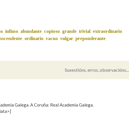
Pertence a
so
ínfimo
abundante
copioso
grande
trivial
extraordinario
,
,
,
,
,
,
,
anscendente
ordinario
vacuo
vulgar
preponderante
,
,
,
,
,
AXUDA NA BUSCA
LIMPAR
BUSCA
Suxestións, erros, observacións...
 Academia Galega. A Coruña: Real Academia Galega.
data>]
Propoño mellorar a definición
Actualización