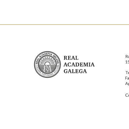
Nome
Apelido
Enderezo electrónico
Real Academia Galega
R
Comentario
1
T
F
A
C
En cumprimento da normativa vixente en materia de P
aqueles usuarios que faciliten o seu correo electrónico
serán obxecto de tratamento automatizado de carácter 
usuarios poderán exercer o seu dereito de acceso, rect
connosco.