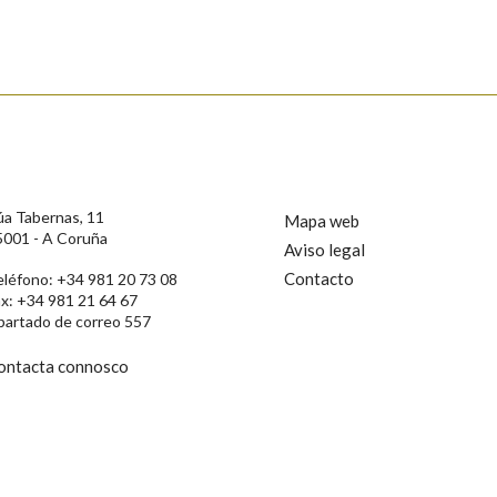
s
úa Tabernas, 11
Mapa web
5001 - A Coruña
Aviso legal
Contacto
eléfono: +34 981 20 73 08
ax: +34 981 21 64 67
partado de correo 557
ontacta connosco
rotección de Datos de Carácter Persoal, a Real Academia Galega informa a
, así como calquera outra información de carácter persoal, que estes datos
confidencial e incorporados aos seus ficheiros informáticos. Así mesmo, os
ificación, oposición e cancelación dos seus datos poñéndose en contacto