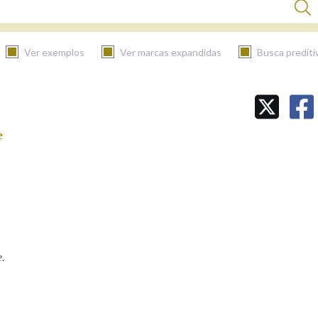
Ver exemplos
Ver marcas expandidas
Busca prediti
BUSCAR NO CONTIDO
e
Nas definicións
Nos exemplos
Na fraseoloxía
.