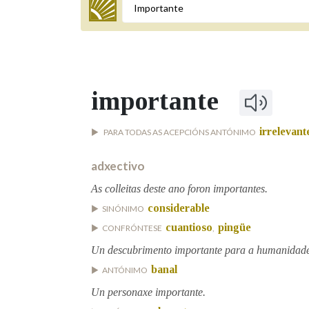
Termo a buscar
importante
BUSCAR NOS LEMAS
irrelevant
PARA TODAS AS ACEPCIÓNS ANTÓNIMO
Comeza por
adxectivo
As colleitas deste ano foron importantes.
Remata por
considerable
SINÓNIMO
cuantioso
pingüe
CONFRÓNTESE
,
Contén
Un descubrimento importante para a humanidade
banal
ANTÓNIMO
Un personaxe importante.
OUTRAS OPCIÓNS DE BUSCA