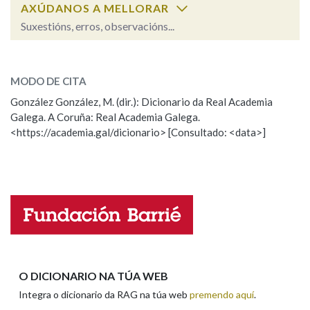
AXÚDANOS A MELLORAR
Suxestións, erros, observacións...
Na fraseoloxía
sinceridade
SOBRE A PALABRA:
MODO DE CITA
ESCOLLE UNHA OPCIÓN:
OUTRAS OPCIÓNS DE BUSCA
González González, M. (dir.): Dicionario da Real Academia
Galega. A Coruña: Real Academia Galega.
Observación
Hai un erro na palabra
Marcas gramaticais
<https://academia.gal/dicionario> [Consultado: <data>]
Propoño mellorar a definición
Actualización
Falta unha voz
Pertence a
Nome
LIMPAR
BUSCA
Apelidos
O DICIONARIO NA TÚA WEB
Integra o dicionario da RAG na túa web
premendo aquí
.