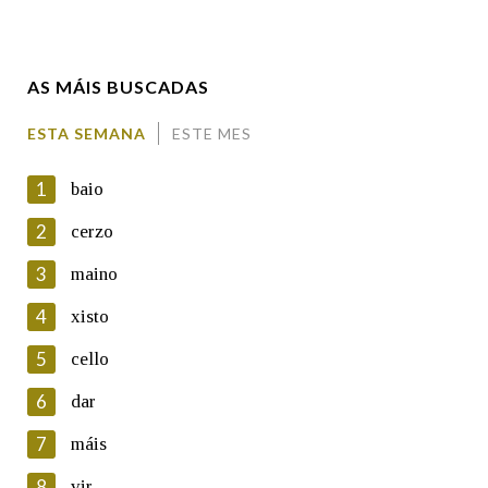
Enderezo electrónico
AS MÁIS BUSCADAS
Comentario
ESTA SEMANA
ESTE MES
1
baio
2
cerzo
3
maino
En cumprimento da normativa vixente en materia de
Protección de Datos de Carácter Persoal, a Real Academia
4
xisto
Galega informa a aqueles usuarios que faciliten o seu correo
electrónico, así como calquera outra información de carácter
5
cello
persoal, que estes datos serán obxecto de tratamento
automatizado de carácter confidencial e incorporados aos seus
6
dar
ficheiros informáticos. Así mesmo, os usuarios poderán exercer o
seu dereito de acceso, rectificación, oposición e cancelación dos
7
máis
seus datos poñéndose en contacto connosco.
8
vir