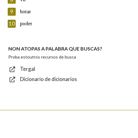
Lin e acepto as condicións da política de
privacidade
9
botar
Introduce o código que aparece na imaxe:
10
poder
NON ATOPAS A PALABRA QUE BUSCAS?
Texto de verificación
Proba estoutros recursos de busca
Tergal
Dicionario de dicionarios
Enviar