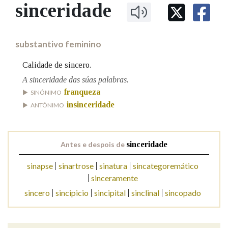
IDENTIDADE CORPORATIVA
sinceridade
Facebook
Twitter
Youtube
Instagram
Bluesky
BUSCAR NOS LEMAS
FIGURAS HOMENAXEADAS
MARCIAL DEL ADALID
HISTORIA
Comeza por
CASA-MUSEO EMILIA PARDO
substantivo feminino
BAZÁN
60 ANOS DLG
PRIMAVERA DAS LETRAS
Calidade de sincero.
Remata por
PORTAL DAS PALABRAS
A sinceridade das súas palabras.
franqueza
SINÓNIMO
insinceridade
ANTÓNIMO
Contén
Antes e despois de
sinceridade
BUSCAR NO CONTIDO
sinapse
sinartrose
sinatura
sincategoremático
sinceramente
Nas definicións
sincero
sincipicio
sincipital
sinclinal
sincopado
Nos exemplos