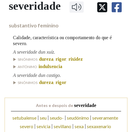
IDENTIDADE CORPORATIVA
severidade
Facebook
Twitter
Youtube
Instagram
Bluesky
BUSCAR NOS LEMAS
FIGURAS HOMENAXEADAS
MARCIAL DEL ADALID
HISTORIA
Comeza por
CASA-MUSEO EMILIA PARDO
substantivo feminino
BAZÁN
60 ANOS DLG
PRIMAVERA DAS LETRAS
Calidade, característica ou comportamento do que é
Remata por
severo.
PORTAL DAS PALABRAS
A severidade dun xuíz.
dureza
rigor
rixidez
SINÓNIMOS
,
,
Contén
indulxencia
ANTÓNIMO
A severidade dun castigo.
dureza
rigor
SINÓNIMOS
,
BUSCAR NO CONTIDO
Nas definicións
Antes e despois de
severidade
setubalense
seu
seudo-
seudónimo
severamente
Nos exemplos
severo
sevicia
sevillano
sexa
sexaxenario