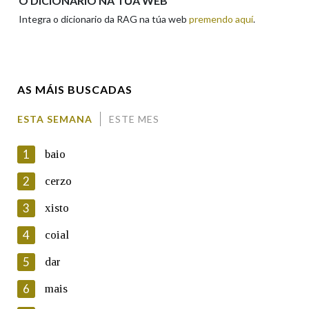
O DICIONARIO NA TÚA WEB
Integra o dicionario da RAG na túa web
premendo aquí
.
Enderezo electrónico
AS MÁIS BUSCADAS
Comentario
ESTA SEMANA
ESTE MES
1
baio
2
cerzo
3
xisto
En cumprimento da normativa vixente en materia de
Protección de Datos de Carácter Persoal, a Real Academia
4
coial
Galega informa a aqueles usuarios que faciliten o seu correo
electrónico, así como calquera outra información de carácter
5
dar
persoal, que estes datos serán obxecto de tratamento
automatizado de carácter confidencial e incorporados aos seus
6
mais
ficheiros informáticos. Así mesmo, os usuarios poderán exercer o
seu dereito de acceso, rectificación, oposición e cancelación dos