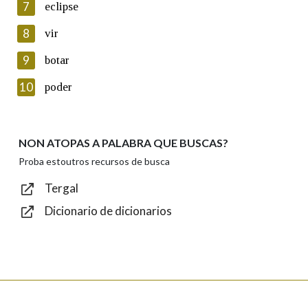
7
eclipse
seus datos poñéndose en contacto connosco.
8
vir
Lin e acepto as condicións da política de
privacidade
9
botar
Introduce o código que aparece na imaxe:
10
poder
NON ATOPAS A PALABRA QUE BUSCAS?
Texto de verificación
Proba estoutros recursos de busca
Tergal
Dicionario de dicionarios
Enviar