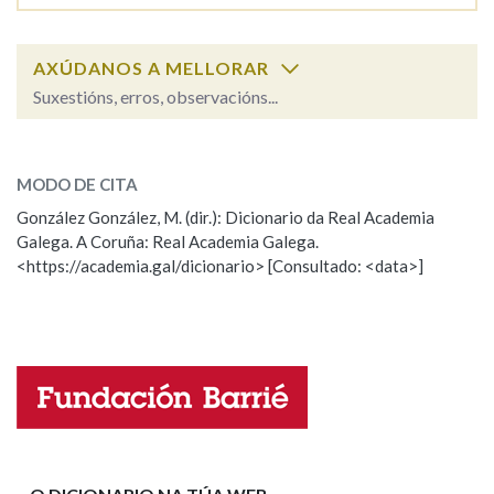
Na fraseoloxía
AXÚDANOS A MELLORAR
Suxestións, erros, observacións...
severidade
SOBRE A PALABRA:
OUTRAS OPCIÓNS DE BUSCA
MODO DE CITA
ESCOLLE UNHA OPCIÓN:
Marcas gramaticais
González González, M. (dir.): Dicionario da Real Academia
Galega. A Coruña: Real Academia Galega.
Observación
Hai un erro na palabra
<https://academia.gal/dicionario> [Consultado: <data>]
Propoño mellorar a definición
Actualización
Pertence a
Falta unha voz
LIMPAR
BUSCA
Nome
Apelidos