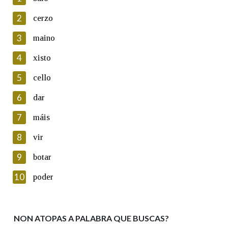
2
cerzo
3
maino
En cumprimento da normativa vixente en materia de
Protección de Datos de Carácter Persoal, a Real Academia
4
xisto
Galega informa a aqueles usuarios que faciliten o seu correo
electrónico, así como calquera outra información de carácter
5
cello
persoal, que estes datos serán obxecto de tratamento
automatizado de carácter confidencial e incorporados aos seus
6
dar
ficheiros informáticos. Así mesmo, os usuarios poderán exercer o
seu dereito de acceso, rectificación, oposición e cancelación dos
7
máis
seus datos poñéndose en contacto connosco.
8
vir
Lin e acepto as condicións da política de
privacidade
9
botar
Introduce o código que aparece na imaxe:
10
poder
NON ATOPAS A PALABRA QUE BUSCAS?