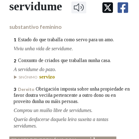
IDENTIDADE CORPORATIVA
servidume
Facebook
Twitter
Youtube
Instagram
Bluesky
BUSCAR NOS LEMAS
FIGURAS HOMENAXEADAS
MARCIAL DEL ADALID
HISTORIA
Comeza por
CASA-MUSEO EMILIA PARDO
substantivo feminino
BAZÁN
60 ANOS DLG
PRIMAVERA DAS LETRAS
Estado do que traballa como servo para un amo.
1
Remata por
PORTAL DAS PALABRAS
Viviu unha vida de servidume.
Conxunto de criados que traballan nunha casa.
2
Contén
A servidume do pazo.
servizo
SINÓNIMO
Obrigación imposta sobre unha propiedade en
3
Dereito
favor doutra veciña pertencente a outro dono ou en
BUSCAR NO CONTIDO
proveito dunha ou máis persoas.
Nas definicións
Comprou un muíño libre de servidumes.
Quería desfacerse daquela leira suxeita a tantas
servidumes.
Nos exemplos