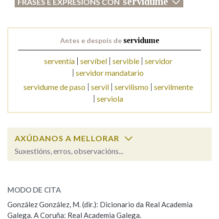
servidume
FRASES E EXPRESIÓNS CON
Na fraseoloxía
Antes e despois de
servidume
serventía
servíbel
servible
servidor
OUTRAS OPCIÓNS DE BUSCA
servidor mandatario
servidume de paso
servil
servilismo
servilmente
Marcas gramaticais
serviola
Pertence a
AXÚDANOS A MELLORAR
Suxestións, erros, observacións...
LIMPAR
BUSCA
servidume
SOBRE A PALABRA:
MODO DE CITA
ESCOLLE UNHA OPCIÓN:
González González, M. (dir.): Dicionario da Real Academia
Galega. A Coruña: Real Academia Galega.
Observación
Hai un erro na palabra