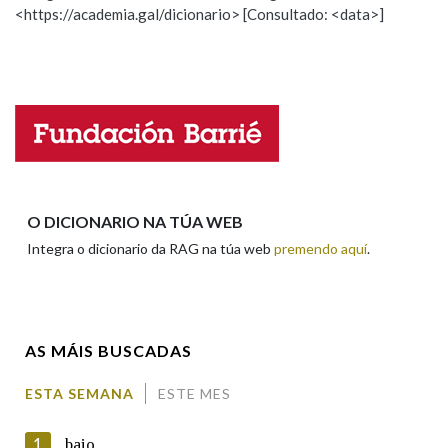
<https://academia.gal/dicionario> [Consultado: <data>]
Propoño mellorar a definición
Actualización
Falta unha voz
Nome
Apelidos
O DICIONARIO NA TÚA WEB
Integra o dicionario da RAG na túa web
premendo aquí
.
Enderezo electrónico
AS MÁIS BUSCADAS
Comentario
ESTA SEMANA
ESTE MES
1
baio