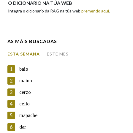
O DICIONARIO NA TÚA WEB
Integra o dicionario da RAG na túa web
premendo aquí
.
Enderezo electrónico
AS MÁIS BUSCADAS
Comentario
ESTA SEMANA
ESTE MES
1
baio
2
maino
3
cerzo
En cumprimento da normativa vixente en materia de
Protección de Datos de Carácter Persoal, a Real Academia
4
cello
Galega informa a aqueles usuarios que faciliten o seu correo
electrónico, así como calquera outra información de carácter
5
mapache
persoal, que estes datos serán obxecto de tratamento
automatizado de carácter confidencial e incorporados aos seus
6
dar
ficheiros informáticos. Así mesmo, os usuarios poderán exercer o