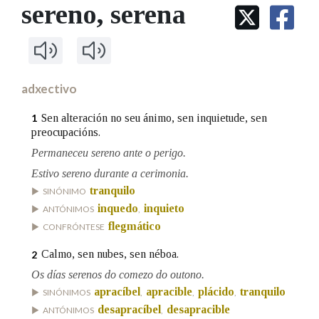
IDENTIDADE CORPORATIVA
sereno
, serena
Facebook
Twitter
Youtube
Instagram
Bluesky
BUSCAR NOS LEMAS
FIGURAS HOMENAXEADAS
MARCIAL DEL ADALID
HISTORIA
Comeza por
CASA-MUSEO EMILIA PARDO
BAZÁN
60 ANOS DLG
PRIMAVERA DAS LETRAS
adxectivo
Remata por
PORTAL DAS PALABRAS
Sen alteración no seu ánimo, sen inquietude, sen
1
preocupacións.
Permaneceu sereno ante o perigo.
Contén
Estivo sereno durante a cerimonia.
tranquilo
SINÓNIMO
inquedo
inquieto
ANTÓNIMOS
,
BUSCAR NO CONTIDO
flegmático
CONFRÓNTESE
Nas definicións
Calmo, sen nubes, sen néboa.
2
Os días serenos do comezo do outono.
apracíbel
apracible
plácido
tranquilo
SINÓNIMOS
,
,
,
Nos exemplos
desapracíbel
desapracible
ANTÓNIMOS
,