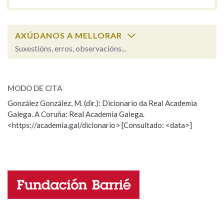
AXÚDANOS A MELLORAR
Suxestións, erros, observacións...
sereno
SOBRE A PALABRA:
MODO DE CITA
ESCOLLE UNHA OPCIÓN:
González González, M. (dir.): Dicionario da Real Academia
Galega. A Coruña: Real Academia Galega.
Observación
Hai un erro na palabra
<https://academia.gal/dicionario> [Consultado: <data>]
Propoño mellorar a definición
Actualización
Falta unha voz
Nome
Apelidos