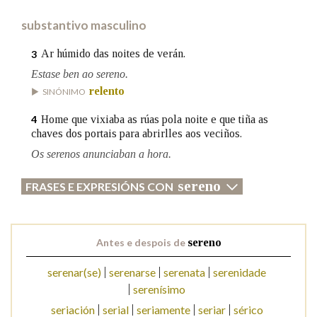
substantivo masculino
Na fraseoloxía
Ar húmido das noites de verán.
3
Estase ben ao sereno.
relento
SINÓNIMO
OUTRAS OPCIÓNS DE BUSCA
Home que vixiaba as rúas pola noite e que tiña as
4
Marcas gramaticais
chaves dos portais para abrirlles aos veciños.
Os serenos anunciaban a hora.
sereno
FRASES E EXPRESIÓNS CON
Pertence a
Antes e despois de
sereno
LIMPAR
BUSCA
serenar(se)
serenarse
serenata
serenidade
serenísimo
seriación
serial
seriamente
seriar
sérico