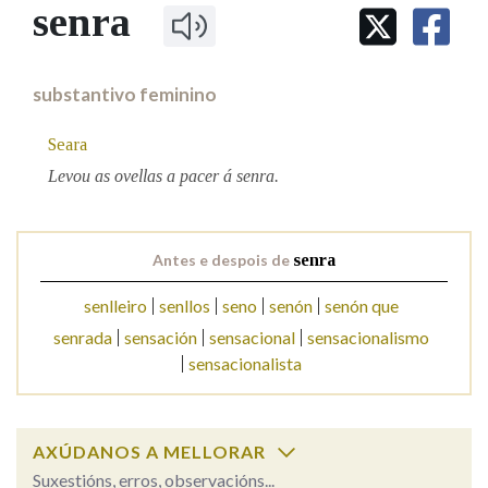
IDENTIDADE CORPORATIVA
senra
Facebook
Twitter
Youtube
Instagram
Bluesky
BUSCAR NOS LEMAS
FIGURAS HOMENAXEADAS
MARCIAL DEL ADALID
HISTORIA
Comeza por
CASA-MUSEO EMILIA PARDO
substantivo feminino
BAZÁN
60 ANOS DLG
PRIMAVERA DAS LETRAS
Seara
Remata por
PORTAL DAS PALABRAS
Levou as ovellas a pacer á senra.
Contén
Antes e despois de
senra
senlleiro
senllos
seno
senón
senón que
BUSCAR NO CONTIDO
senrada
sensación
sensacional
sensacionalismo
sensacionalista
Nas definicións
AXÚDANOS A MELLORAR
Nos exemplos
Suxestións, erros, observacións...