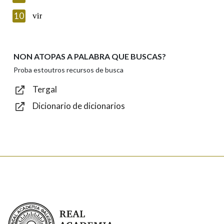
Introduce o código que aparece na imaxe:
10
vir
NON ATOPAS A PALABRA QUE BUSCAS?
Texto de verificación
Proba estoutros recursos de busca
Tergal
Dicionario de dicionarios
Enviar
Real Academia Galega