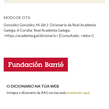
senra
SOBRE A PALABRA:
Na fraseoloxía
MODO DE CITA
ESCOLLE UNHA OPCIÓN:
González González, M. (dir.): Dicionario da Real Academia
Galega. A Coruña: Real Academia Galega.
Observación
Hai un erro na palabra
OUTRAS OPCIÓNS DE BUSCA
<https://academia.gal/dicionario> [Consultado: <data>]
Propoño mellorar a definición
Actualización
Marcas gramaticais
Falta unha voz
Nome
Pertence a
Apelidos
LIMPAR
BUSCA
O DICIONARIO NA TÚA WEB
Integra o dicionario da RAG na túa web
premendo aquí
.
Enderezo electrónico