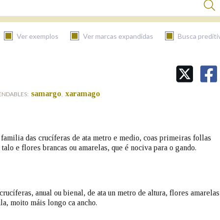
Ver exemplos
Ver marcas expandidas
Busca prediti
BUSCAR NO CONTIDO
samargo
xaramago
ENDABLES:
,
Nas definicións
Nos exemplos
familia das crucíferas de ata metro e medio, coas primeiras follas
talo e flores brancas ou amarelas, que é nociva para o gando.
Na fraseoloxía
crucíferas, anual ou bienal, de ata un metro de altura, flores amarelas
la, moito máis longo ca ancho.