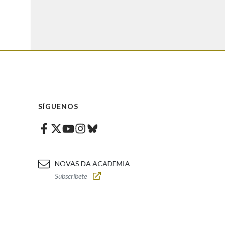
SÍGUENOS
Facebook
Twitter
Instagram
Bluesky
Youtube
NOVAS DA ACADEMIA
Subscríbete