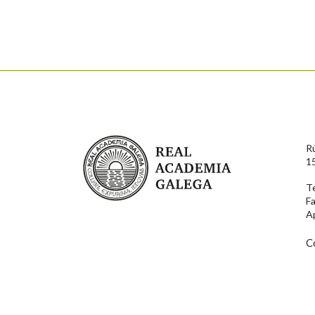
Nome
Apelido
Enderezo electrónico
Real Academia Galega
R
Comentario
1
T
F
A
C
En cumprimento da normativa vixente en materia de P
aqueles usuarios que faciliten o seu correo electrónico
serán obxecto de tratamento automatizado de carácter 
usuarios poderán exercer o seu dereito de acceso, rect