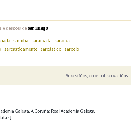
Pertence a
s e despois de
saramago
anada
saraiba
saraibada
saraibar
AXUDA NA BUSCA
LIMPAR
BUSCA
o
sarcasticamente
sarcástico
sarcelo
Suxestións, erros, observacións...
 Academia Galega. A Coruña: Real Academia Galega.
data>]
Propoño mellorar a definición
Actualización