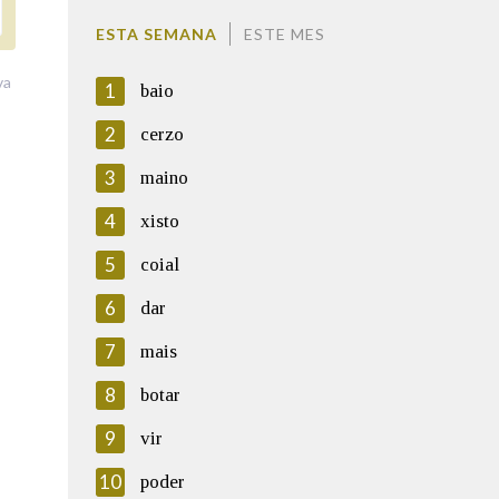
ESTA SEMANA
ESTE MES
va
1
baio
2
cerzo
3
maino
4
xisto
5
coial
6
dar
7
mais
8
botar
9
vir
10
poder