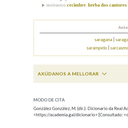
cecimbre
herba dos cantores
SINÓNIMOS
,
Marcas gramaticais
Ante
saragana
sarag
sarampelo
sarcasm
AXÚDANOS A MELLORAR
saramago
SOBRE A PALABRA:
MODO DE CITA
ESCOLLE UNHA OPCIÓN:
González González, M. (dir.): Dicionario da Real
<https://academia.gal/dicionario> [Consultado: <
Observación
Hai un erro na palabra
Falta unha voz