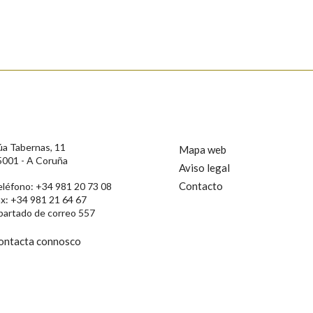
s
úa Tabernas, 11
Mapa web
5001 - A Coruña
Aviso legal
Contacto
eléfono: +34 981 20 73 08
ax: +34 981 21 64 67
partado de correo 557
ontacta connosco
rotección de Datos de Carácter Persoal, a Real Academia Galega informa a
, así como calquera outra información de carácter persoal, que estes datos
confidencial e incorporados aos seus ficheiros informáticos. Así mesmo, os
ificación, oposición e cancelación dos seus datos poñéndose en contacto