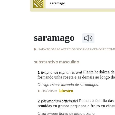
Termo a buscar
saramago
BUSCAR NOS LEMAS
PARA TODAS AS ACEPCIÓNS FORMAS MENOS RECOM
Comeza por
substantivo masculino
Remata por
(Raphanus raphanistrum)
Planta herbácea da 
1
formando unha roseta e as demais ao longo do 
O trigo estase inzando de saramagos.
labestro
SINÓNIMO
Contén
(Sisymbrium officinale)
Planta da familia das 
2
reunidas en grupos pequenos e froito en cápsu
OUTRAS OPCIÓNS DE BUSCA
O saramago florea de maio a xuño.