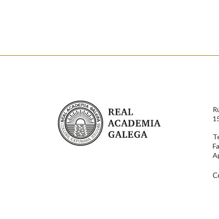
Enderezo electrónico
Comentario
Real Academia Galega
R
1
T
F
En cumprimento da normativa vixente en materia de P
A
aqueles usuarios que faciliten o seu correo electrónico
serán obxecto de tratamento automatizado de carácter 
usuarios poderán exercer o seu dereito de acceso, rect
C
connosco.
Lin e acepto as condicións da política de 