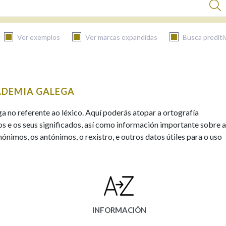
Ver exemplos
Ver marcas expandidas
Busca prediti
BUSCAR NO CONTIDO
ADEMIA GALEGA
Nas definicións
ga no referente ao léxico. Aquí poderás atopar a ortografía
s e os seus significados, así como información importante sobre a
ónimos, os antónimos, o rexistro, e outros datos útiles para o uso
Nos exemplos
Na fraseoloxía
INFORMACIÓN