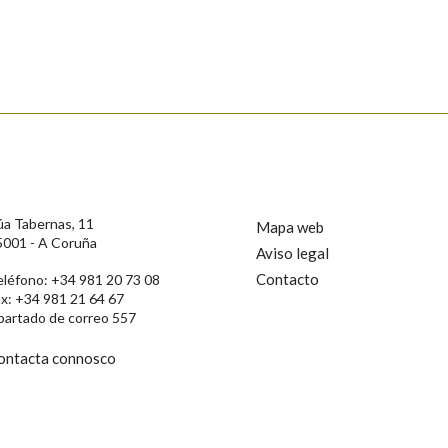
úa Tabernas, 11
Mapa web
5001 - A Coruña
Aviso legal
Contacto
eléfono: +34 981 20 73 08
ax: +34 981 21 64 67
rotección de Datos de Carácter Persoal, a Real Academia Galega informa a
partado de correo 557
, así como calquera outra información de carácter persoal, que estes datos
confidencial e incorporados aos seus ficheiros informáticos. Así mesmo, os
ificación, oposición e cancelación dos seus datos poñéndose en contacto
ontacta connosco
privacidade