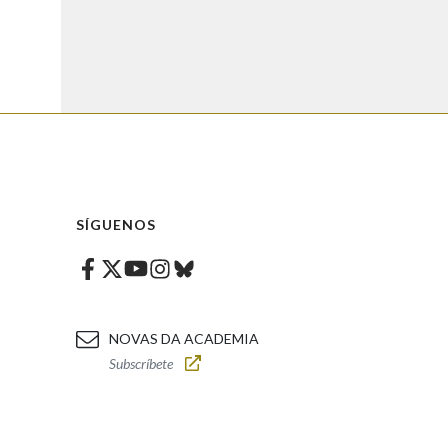
SÍGUENOS
Facebook
Twitter
Instagram
Bluesky
Youtube
NOVAS DA ACADEMIA
Subscríbete