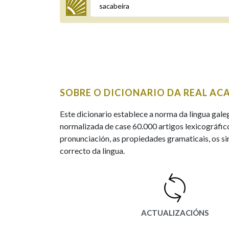
Termo a buscar
BUSCAR NOS LEMAS
SOBRE O DICIONARIO DA REAL AC
Comeza por
Este dicionario establece a norma da lingua gale
normalizada de case 60.000 artigos lexicográfico
pronunciación, as propiedades gramaticais, os sin
Remata por
correcto da lingua.
Contén
ACTUALIZACIÓNS
OUTRAS OPCIÓNS DE BUSCA