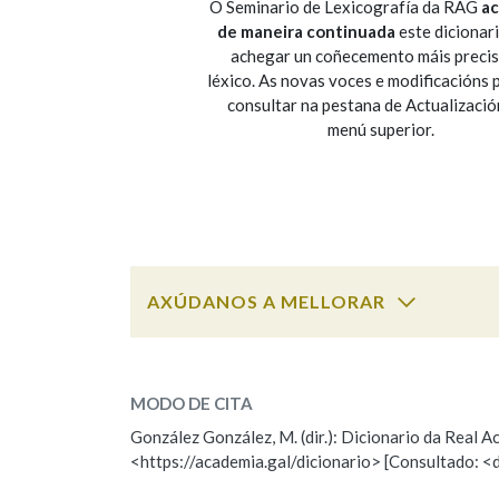
O Seminario de Lexicografía da RAG
ac
de maneira continuada
este dicionar
Marcas gramaticais
achegar un coñecemento máis preci
léxico. As novas voces e modificacións
consultar na pestana de Actualizació
menú superior.
AXÚDANOS A MELLORAR
ESCOLLE UNHA OPCIÓN:
MODO DE CITA
Observación
Falta unha voz
González González, M. (dir.): Dicionario da Real
<https://academia.gal/dicionario> [Consultado: <
Nome
Apelido