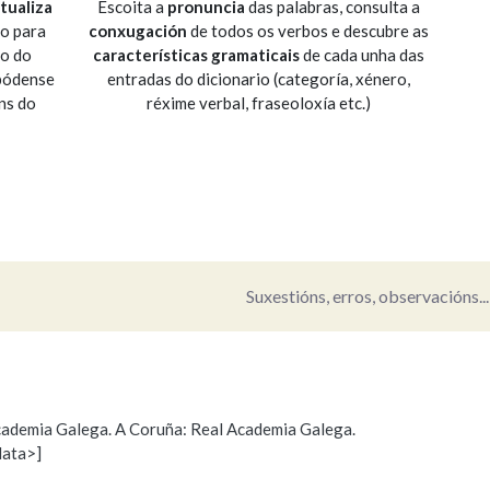
tualiza
Escoita a
pronuncia
das palabras, consulta a
io para
conxugación
de todos os verbos e descubre as
Pertence a
so do
características gramaticais
de cada unha das
 pódense
entradas do dicionario (categoría, xénero,
ns do
réxime verbal, fraseoloxía etc.)
AXUDA NA BUSCA
LIMPAR
BUSCA
Suxestións, erros, observacións...
 Academia Galega. A Coruña: Real Academia Galega.
data>]
s