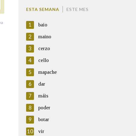
ESTA SEMANA
ESTE MES
va
1
baio
2
maino
3
cerzo
4
cello
5
mapache
6
dar
7
máis
8
poder
9
botar
10
vir