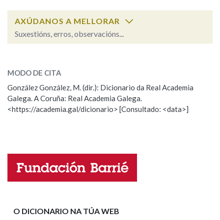
AXÚDANOS A MELLORAR
Na fraseoloxía
Suxestións, erros, observacións...
sabugueiro
SOBRE A PALABRA:
OUTRAS OPCIÓNS DE BUSCA
MODO DE CITA
ESCOLLE UNHA OPCIÓN:
González González, M. (dir.): Dicionario da Real Academia
Marcas gramaticais
Galega. A Coruña: Real Academia Galega.
Observación
Hai un erro na palabra
<https://academia.gal/dicionario> [Consultado: <data>]
Propoño mellorar a definición
Actualización
Pertence a
Falta unha voz
Nome
LIMPAR
BUSCA
Apelidos
O DICIONARIO NA TÚA WEB