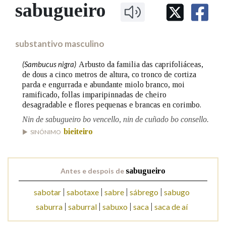
IDENTIDADE CORPORATIVA
sabugueiro
Facebook
Twitter
Youtube
Instagram
Bluesky
BUSCAR NOS LEMAS
FIGURAS HOMENAXEADAS
MARCIAL DEL ADALID
HISTORIA
Comeza por
CASA-MUSEO EMILIA PARDO
substantivo masculino
BAZÁN
60 ANOS DLG
PRIMAVERA DAS LETRAS
(Sambucus nigra)
Arbusto da familia das caprifoliáceas,
Remata por
de dous a cinco metros de altura, co tronco de cortiza
PORTAL DAS PALABRAS
parda e engurrada e abundante miolo branco, moi
ramificado, follas imparipinnadas de cheiro
desagradable e flores pequenas e brancas en corimbo.
Contén
Nin de sabugueiro bo vencello, nin de cuñado bo consello.
bieiteiro
SINÓNIMO
BUSCAR NO CONTIDO
Antes e despois de
sabugueiro
Nas definicións
sabotar
sabotaxe
sabre
sábrego
sabugo
saburra
saburral
sabuxo
saca
saca de aí
Nos exemplos