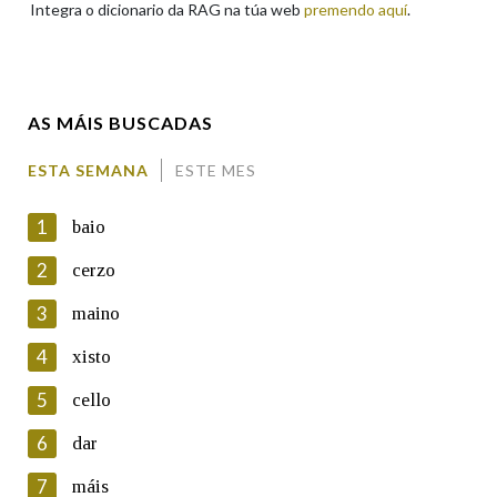
Integra o dicionario da RAG na túa web
premendo aquí
.
Enderezo electrónico
AS MÁIS BUSCADAS
Comentario
ESTA SEMANA
ESTE MES
1
baio
2
cerzo
3
maino
En cumprimento da normativa vixente en materia de
Protección de Datos de Carácter Persoal, a Real Academia
4
xisto
Galega informa a aqueles usuarios que faciliten o seu correo
electrónico, así como calquera outra información de carácter
5
cello
persoal, que estes datos serán obxecto de tratamento
automatizado de carácter confidencial e incorporados aos seus
6
dar
ficheiros informáticos. Así mesmo, os usuarios poderán exercer o
seu dereito de acceso, rectificación, oposición e cancelación dos
7
máis
seus datos poñéndose en contacto connosco.