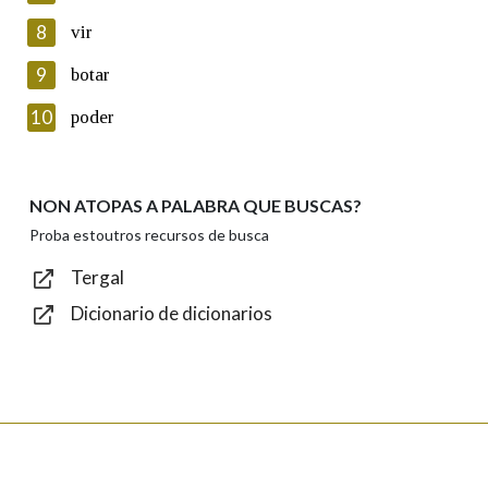
8
vir
Lin e acepto as condicións da política de
privacidade
9
botar
Introduce o código que aparece na imaxe:
10
poder
NON ATOPAS A PALABRA QUE BUSCAS?
Texto de verificación
Proba estoutros recursos de busca
Tergal
Dicionario de dicionarios
Enviar