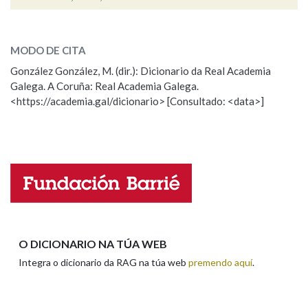
rubideiro
SOBRE A PALABRA:
MODO DE CITA
ESCOLLE UNHA OPCIÓN:
González González, M. (dir.): Dicionario da Real Academia
Galega. A Coruña: Real Academia Galega.
Observación
Hai un erro na palabra
<https://academia.gal/dicionario> [Consultado: <data>]
Propoño mellorar a definición
Actualización
Falta unha voz
Nome
Apelidos
O DICIONARIO NA TÚA WEB
Integra o dicionario da RAG na túa web
premendo aquí
.
Enderezo electrónico