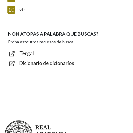
Introduce o código que aparece na imaxe:
10
vir
NON ATOPAS A PALABRA QUE BUSCAS?
Texto de verificación
Proba estoutros recursos de busca
Tergal
Dicionario de dicionarios
Enviar
Real Academia Galega