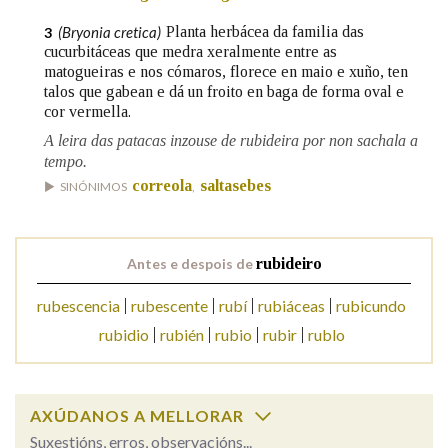
(Bryonia cretica)
Planta herbácea da familia das
3
cucurbitáceas que medra xeralmente entre as
Na fraseoloxía
matogueiras e nos cómaros, florece en maio e xuño, ten
talos que gabean e dá un froito en baga de forma oval e
cor vermella.
A leira das patacas inzouse de rubideira por non sachala a
OUTRAS OPCIÓNS DE BUSCA
tempo.
correola
saltasebes
Marcas gramaticais
SINÓNIMOS
,
Pertence a
Antes e despois de
rubideiro
rubescencia
rubescente
rubí
rubiáceas
rubicundo
rubidio
rubién
rubio
rubir
rublo
LIMPAR
BUSCA
AXÚDANOS A MELLORAR
Suxestións, erros, observacións...