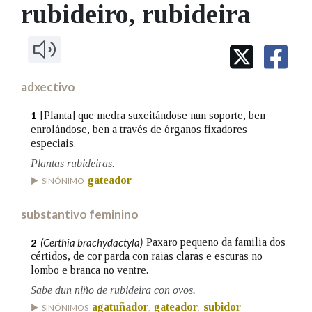
IDENTIDADE CORPORATIVA
rubideiro
, rubideira
Facebook
Twitter
Youtube
Instagram
Bluesky
BUSCAR NOS LEMAS
FIGURAS HOMENAXEADAS
MARCIAL DEL ADALID
HISTORIA
Comeza por
CASA-MUSEO EMILIA PARDO
BAZÁN
60 ANOS DLG
PRIMAVERA DAS LETRAS
adxectivo
Remata por
PORTAL DAS PALABRAS
[Planta] que medra suxeitándose nun soporte, ben
1
enrolándose, ben a través de órganos fixadores
especiais.
Contén
Plantas rubideiras.
gateador
SINÓNIMO
substantivo feminino
BUSCAR NO CONTIDO
(Certhia brachydactyla)
Paxaro pequeno da familia dos
2
Nas definicións
cértidos, de cor parda con raias claras e escuras no
lombo e branca no ventre.
Sabe dun niño de rubideira con ovos.
Nos exemplos
agatuñador
gateador
subidor
SINÓNIMOS
,
,