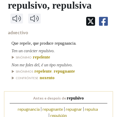
IDENTIDADE CORPORATIVA
repulsivo
, repulsiva
Facebook
Twitter
Youtube
Instagram
Bluesky
BUSCAR NOS LEMAS
FIGURAS HOMENAXEADAS
MARCIAL DEL ADALID
HISTORIA
Comeza por
CASA-MUSEO EMILIA PARDO
BAZÁN
60 ANOS DLG
PRIMAVERA DAS LETRAS
adxectivo
Remata por
PORTAL DAS PALABRAS
Que repele, que produce repugnancia.
Ten un carácter repulsivo.
repelente
Contén
SINÓNIMO
Non me fales del, é un tipo repulsivo.
repelente
repugnante
SINÓNIMOS
,
noxento
CONFRÓNTESE
BUSCAR NO CONTIDO
Nas definicións
Antes e despois de
repulsivo
repugnancia
repugnante
repugnar
repulsa
Nos exemplos
repulsión