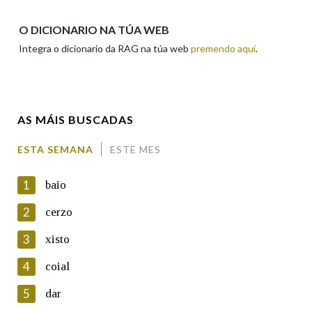
Apelidos
O DICIONARIO NA TÚA WEB
Integra o dicionario da RAG na túa web
premendo aquí
.
Enderezo electrónico
AS MÁIS BUSCADAS
Comentario
ESTA SEMANA
ESTE MES
1
baio
2
cerzo
3
xisto
En cumprimento da normativa vixente en materia de
Protección de Datos de Carácter Persoal, a Real Academia
4
coial
Galega informa a aqueles usuarios que faciliten o seu correo
electrónico, así como calquera outra información de carácter
5
dar
persoal, que estes datos serán obxecto de tratamento