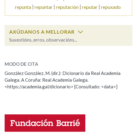
repunta
repuntar
reputación
reputar
repuxado
Na fraseoloxía
AXÚDANOS A MELLORAR
Suxestións, erros, observacións...
OUTRAS OPCIÓNS DE BUSCA
repulsivo
SOBRE A PALABRA:
Marcas gramaticais
MODO DE CITA
ESCOLLE UNHA OPCIÓN:
González González, M. (dir.): Dicionario da Real Academia
Galega. A Coruña: Real Academia Galega.
Observación
Hai un erro na palabra
Pertence a
<https://academia.gal/dicionario> [Consultado: <data>]
Propoño mellorar a definición
Actualización
Falta unha voz
LIMPAR
BUSCA
Nome