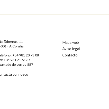
s
úa Tabernas, 11
Mapa web
5001 - A Coruña
Aviso legal
Contacto
eléfono: +34 981 20 73 08
ax: +34 981 21 64 67
partado de correo 557
ontacta connosco
rotección de Datos de Carácter Persoal, a Real Academia Galega informa a
, así como calquera outra información de carácter persoal, que estes datos
confidencial e incorporados aos seus ficheiros informáticos. Así mesmo, os
ificación, oposición e cancelación dos seus datos poñéndose en contacto
privacidade