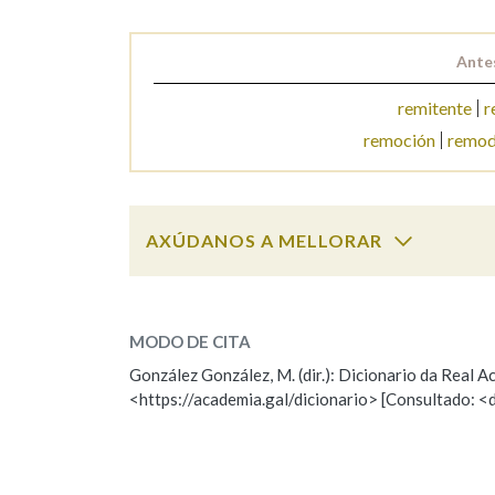
Marcas gramaticais
Ante
remitente
r
remoción
remod
AXÚDANOS A MELLORAR
remocicar
SOBRE A PALABRA:
MODO DE CITA
ESCOLLE UNHA OPCIÓN:
González González, M. (dir.): Dicionario da Real
<https://academia.gal/dicionario> [Consultado: <
Observación
Hai un erro na palabra
Falta unha voz