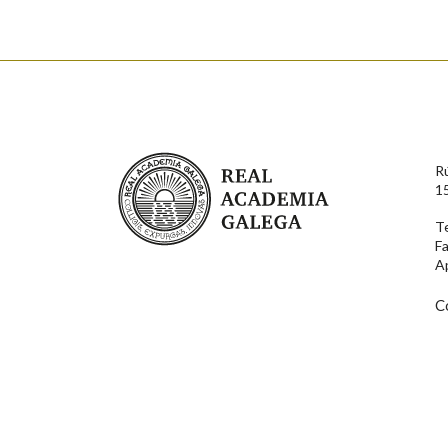
Nome
Apelido
Enderezo electrónico
Real Academia Galega
R
Comentario
1
T
F
A
C
En cumprimento da normativa vixente en materia de P
aqueles usuarios que faciliten o seu correo electrónico
serán obxecto de tratamento automatizado de carácter 
usuarios poderán exercer o seu dereito de acceso, rect
connosco.
Lin e acepto as condicións da política de 