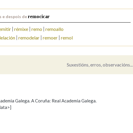
Pertence a
s e despois de
remocicar
emitir
rémixe
remo
remoallo
elación
remodelar
remoer
remol
AXUDA NA BUSCA
LIMPAR
BUSCA
Suxestións, erros, observacións...
 Academia Galega. A Coruña: Real Academia Galega.
data>]
Propoño mellorar a definición
Actualización