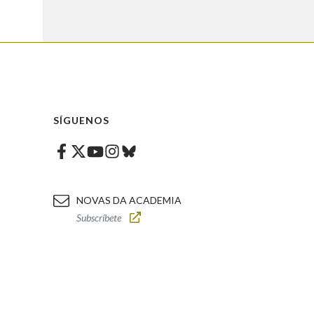
SÍGUENOS
Facebook
Twitter
Instagram
Bluesky
Youtube
NOVAS DA ACADEMIA
Subscríbete