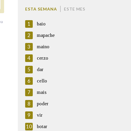
ESTA SEMANA
ESTE MES
va
1
baio
2
mapache
3
maino
4
cerzo
5
dar
6
cello
7
mais
8
poder
9
vir
10
botar