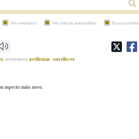
Ver exemplos
Ver marcas expandidas
Busca prediti
BUSCAR NO CONTIDO
er
avellentar
envellecer
, ANTÓNIMOS
,
Nas definicións
Nos exemplos
 ou aspecto máis novo.
Na fraseoloxía