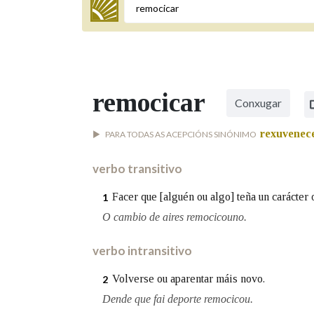
Termo a buscar
remocicar
Conxugar
BUSCAR NOS LEMAS
rexuvenec
PARA TODAS AS ACEPCIÓNS SINÓNIMO
Comeza por
verbo transitivo
Remata por
Facer que [alguén ou algo] teña un carácter
1
O cambio de aires remocicouno.
verbo intransitivo
Contén
Volverse ou aparentar máis novo.
2
Dende que fai deporte remocicou.
OUTRAS OPCIÓNS DE BUSCA