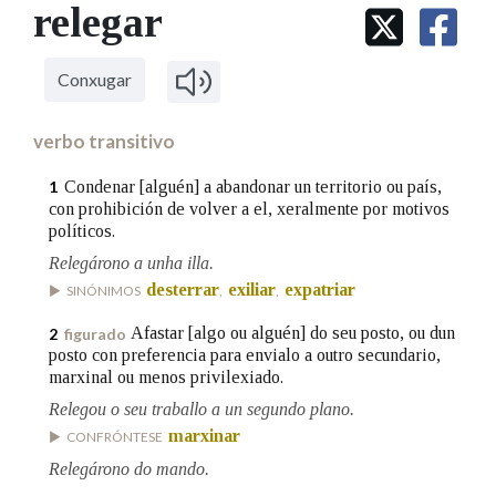
IDENTIDADE CORPORATIVA
relegar
Facebook
Twitter
Youtube
Instagram
Bluesky
BUSCAR NOS LEMAS
FIGURAS HOMENAXEADAS
MARCIAL DEL ADALID
HISTORIA
Comeza por
CASA-MUSEO EMILIA PARDO
Conxugar
BAZÁN
60 ANOS DLG
PRIMAVERA DAS LETRAS
verbo transitivo
Remata por
PORTAL DAS PALABRAS
Condenar [alguén] a abandonar un territorio ou país,
1
con prohibición de volver a el, xeralmente por motivos
políticos.
Contén
Relegárono a unha illa.
desterrar
exiliar
expatriar
SINÓNIMOS
,
,
Afastar [algo ou alguén] do seu posto, ou dun
2
figurado
BUSCAR NO CONTIDO
posto con preferencia para envialo a outro secundario,
marxinal ou menos privilexiado.
Nas definicións
Relegou o seu traballo a un segundo plano.
marxinar
CONFRÓNTESE
Relegárono do mando.
Nos exemplos