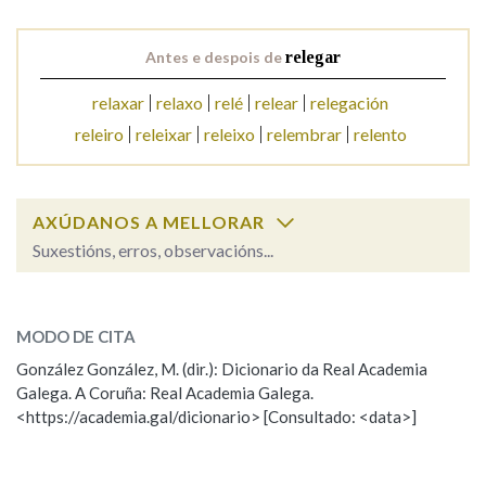
Antes e despois de
relegar
Na fraseoloxía
relaxar
relaxo
relé
relear
relegación
releiro
releixar
releixo
relembrar
relento
OUTRAS OPCIÓNS DE BUSCA
Marcas gramaticais
AXÚDANOS A MELLORAR
Suxestións, erros, observacións...
Pertence a
relegar
SOBRE A PALABRA:
MODO DE CITA
ESCOLLE UNHA OPCIÓN:
González González, M. (dir.): Dicionario da Real Academia
LIMPAR
BUSCA
Galega. A Coruña: Real Academia Galega.
Observación
Hai un erro na palabra
<https://academia.gal/dicionario> [Consultado: <data>]
Propoño mellorar a definición
Actualización
Falta unha voz