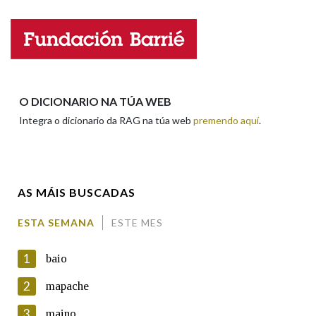
Nome
Apelidos
O DICIONARIO NA TÚA WEB
Integra o dicionario da RAG na túa web
premendo aquí
.
Enderezo electrónico
AS MÁIS BUSCADAS
Comentario
ESTA SEMANA
ESTE MES
1
baio
2
mapache
3
maino