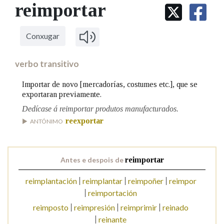
IDENTIDADE CORPORATIVA
reimportar
Facebook
Twitter
Youtube
Instagram
Bluesky
BUSCAR NOS LEMAS
FIGURAS HOMENAXEADAS
MARCIAL DEL ADALID
HISTORIA
Comeza por
CASA-MUSEO EMILIA PARDO
Conxugar
BAZÁN
60 ANOS DLG
PRIMAVERA DAS LETRAS
verbo transitivo
Remata por
PORTAL DAS PALABRAS
Importar de novo [mercadorías, costumes etc.], que se
exportaran previamente.
Dedícase á reimportar produtos manufacturados.
Contén
reexportar
ANTÓNIMO
BUSCAR NO CONTIDO
Antes e despois de
reimportar
Nas definicións
reimplantación
reimplantar
reimpoñer
reimpor
reimportación
reimposto
reimpresión
reimprimir
reinado
Nos exemplos
reinante