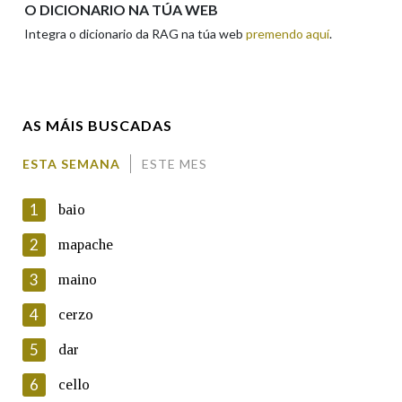
O DICIONARIO NA TÚA WEB
Integra o dicionario da RAG na túa web
premendo aquí
.
Enderezo electrónico
AS MÁIS BUSCADAS
Comentario
ESTA SEMANA
ESTE MES
1
baio
2
mapache
3
maino
En cumprimento da normativa vixente en materia de
Protección de Datos de Carácter Persoal, a Real Academia
4
cerzo
Galega informa a aqueles usuarios que faciliten o seu correo
electrónico, así como calquera outra información de carácter
5
dar
persoal, que estes datos serán obxecto de tratamento
automatizado de carácter confidencial e incorporados aos seus
6
cello
ficheiros informáticos. Así mesmo, os usuarios poderán exercer o