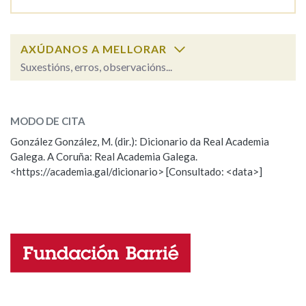
Na fraseoloxía
AXÚDANOS A MELLORAR
Suxestións, erros, observacións...
reimportar
SOBRE A PALABRA:
OUTRAS OPCIÓNS DE BUSCA
MODO DE CITA
ESCOLLE UNHA OPCIÓN:
Marcas gramaticais
González González, M. (dir.): Dicionario da Real Academia
Galega. A Coruña: Real Academia Galega.
Observación
Hai un erro na palabra
<https://academia.gal/dicionario> [Consultado: <data>]
Pertence a
Propoño mellorar a definición
Actualización
Falta unha voz
LIMPAR
BUSCA
Nome
Apelidos