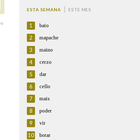
ESTA SEMANA
ESTE MES
va
1
baio
2
mapache
3
maino
4
cerzo
5
dar
6
cello
7
mais
8
poder
9
vir
10
botar