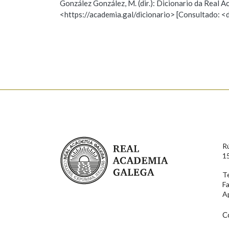
González González, M. (dir.): Dicionario da Real
<https://academia.gal/dicionario> [Consultado: <
Observación
Hai un erro na palabra
Falta unha voz
Nome
Apelido
Enderezo electrónico
Real Academia Galega
R
Comentario
1
T
F
A
C
En cumprimento da normativa vixente en materia de P