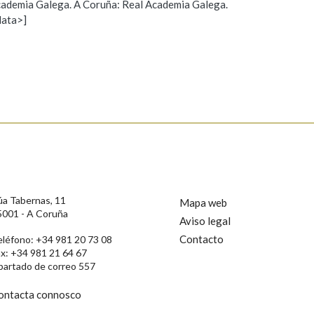
 Academia Galega. A Coruña: Real Academia Galega.
data>]
Propoño mellorar a definición
Actualización
s
úa Tabernas, 11
Mapa web
5001 - A Coruña
Aviso legal
Contacto
eléfono: +34 981 20 73 08
ax: +34 981 21 64 67
partado de correo 557
ontacta connosco
rotección de Datos de Carácter Persoal, a Real Academia Galega informa a