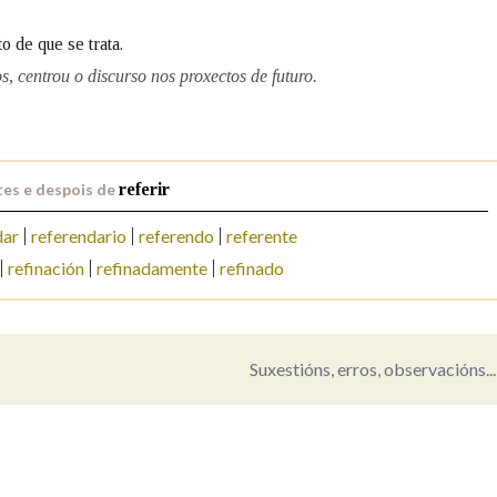
o de que se trata.
Pertence a
s, centrou o discurso nos proxectos de futuro.
AXUDA NA BUSCA
LIMPAR
BUSCA
es e despois de
referir
dar
referendario
referendo
referente
refinación
refinadamente
refinado
Suxestións, erros, observacións...