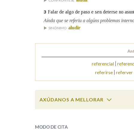
CONFRÓNTESE
Falar de algo de paso e sen deterse no asunt
3
Marcas gramaticais
Aínda que se referiu a algúns problemas interno
aludir
SINÓNIMO
Ant
referencial
referen
referirse
referver
AXÚDANOS A MELLORAR
referir
SOBRE A PALABRA:
MODO DE CITA
ESCOLLE UNHA OPCIÓN: