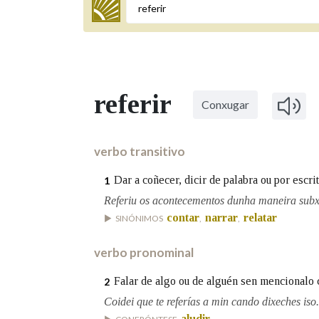
Termo a buscar
referir
Conxugar
BUSCAR NOS LEMAS
Comeza por
verbo transitivo
Dar a coñecer, dicir de palabra ou por escri
1
Remata por
Referiu os acontecementos dunha maneira subx
contar
narrar
relatar
SINÓNIMOS
,
,
verbo pronominal
Contén
Falar de algo ou de alguén sen mencionalo c
2
Coidei que te referías a min cando dixeches iso.
OUTRAS OPCIÓNS DE BUSCA
aludir