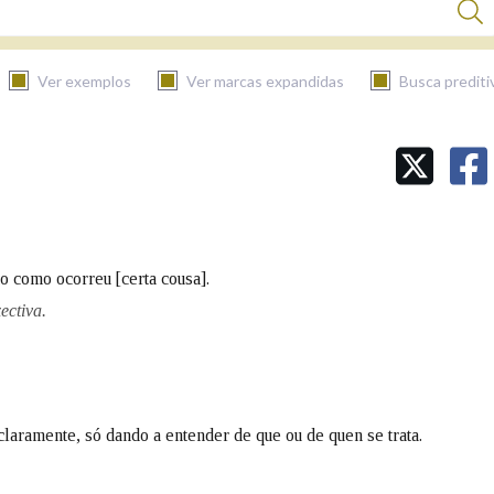
Ver exemplos
Ver marcas expandidas
Busca prediti
BUSCAR NO CONTIDO
Nas definicións
to como ocorreu [certa cousa].
Nos exemplos
ectiva.
Na fraseoloxía
laramente, só dando a entender de que ou de quen se trata.