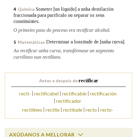
Someter [un líquido] a unha destilación
4
Química
fraccionada para purificalo ou separar os seus
Na fraseoloxía
constituíntes.
O primeiro paso do proceso era rectificar alcohol.
Determinar a lonxitude de [unha curva].
5
Matemáticas
OUTRAS OPCIÓNS DE BUSCA
Ao rectificar unha curva, transfórmase un segmento
curvilíneo nun rectilíneo.
Marcas gramaticais
Antes e despois de
rectificar
Pertence a
recti-
rectificábel
rectificable
rectificación
rectificador
LIMPAR
BUSCA
rectilíneo
rectite
rectitude
recto
recto-
AXÚDANOS A MELLORAR