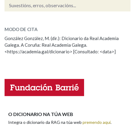
Suxestións, erros, observacións...
rectificar
SOBRE A PALABRA:
MODO DE CITA
ESCOLLE UNHA OPCIÓN:
González González, M. (dir.): Dicionario da Real Academia
Galega. A Coruña: Real Academia Galega.
Observación
Hai un erro na palabra
<https://academia.gal/dicionario> [Consultado: <data>]
Propoño mellorar a definición
Actualización
Falta unha voz
Nome
Apelidos
O DICIONARIO NA TÚA WEB
Integra o dicionario da RAG na túa web
premendo aquí
.