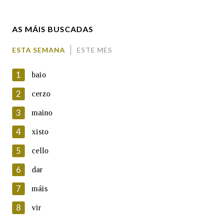
Enderezo electrónico
AS MÁIS BUSCADAS
Comentario
ESTA SEMANA
ESTE MES
1
baio
2
cerzo
3
maino
En cumprimento da normativa vixente en materia de
Protección de Datos de Carácter Persoal, a Real Academia
4
xisto
Galega informa a aqueles usuarios que faciliten o seu correo
electrónico, así como calquera outra información de carácter
5
cello
persoal, que estes datos serán obxecto de tratamento
automatizado de carácter confidencial e incorporados aos seus
6
dar
ficheiros informáticos. Así mesmo, os usuarios poderán exercer o
seu dereito de acceso, rectificación, oposición e cancelación dos
7
máis
seus datos poñéndose en contacto connosco.
8
vir
Lin e acepto as condicións da política de