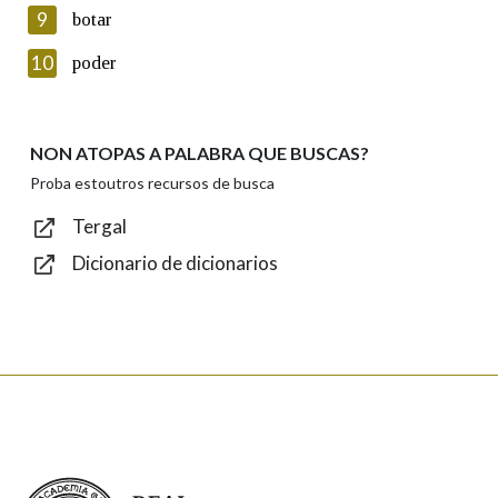
privacidade
9
botar
Introduce o código que aparece na imaxe:
10
poder
NON ATOPAS A PALABRA QUE BUSCAS?
Texto de verificación
Proba estoutros recursos de busca
Tergal
Dicionario de dicionarios
Enviar
Real Academia Galega