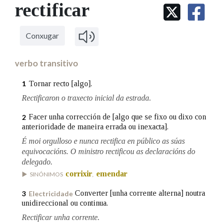
IDENTIDADE CORPORATIVA
rectificar
Facebook
Twitter
Youtube
Instagram
Bluesky
BUSCAR NOS LEMAS
FIGURAS HOMENAXEADAS
MARCIAL DEL ADALID
HISTORIA
Comeza por
CASA-MUSEO EMILIA PARDO
Conxugar
BAZÁN
60 ANOS DLG
PRIMAVERA DAS LETRAS
verbo transitivo
Remata por
PORTAL DAS PALABRAS
Tornar recto [algo].
1
Rectificaron o traxecto inicial da estrada.
Contén
Facer unha corrección de [algo que se fixo ou dixo con
2
anterioridade de maneira errada ou inexacta].
É moi orgulloso e nunca rectifica en público as súas
equivocacións. O ministro rectificou as declaracións do
BUSCAR NO CONTIDO
delegado.
Nas definicións
corrixir
emendar
SINÓNIMOS
,
Converter [unha corrente alterna] noutra
3
Electricidade
unidireccional ou continua.
Nos exemplos
Rectificar unha corrente.