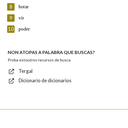
8
botar
Lin e acepto as condicións da política de
privacidade
9
vir
Introduce o código que aparece na imaxe:
10
poder
NON ATOPAS A PALABRA QUE BUSCAS?
Texto de verificación
Proba estoutros recursos de busca
Tergal
Dicionario de dicionarios
Enviar