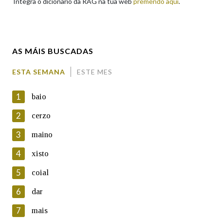
Integra o dicionario da RAG na túa web
premendo aquí
.
Enderezo electrónico
AS MÁIS BUSCADAS
Comentario
ESTA SEMANA
ESTE MES
1
baio
2
cerzo
3
maino
En cumprimento da normativa vixente en materia de
Protección de Datos de Carácter Persoal, a Real Academia
4
xisto
Galega informa a aqueles usuarios que faciliten o seu correo
electrónico, así como calquera outra información de carácter
5
coial
persoal, que estes datos serán obxecto de tratamento
automatizado de carácter confidencial e incorporados aos seus
6
dar
ficheiros informáticos. Así mesmo, os usuarios poderán exercer o
seu dereito de acceso, rectificación, oposición e cancelación dos
7
mais
seus datos poñéndose en contacto connosco.