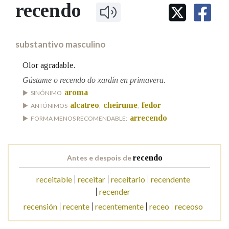
IDENTIDADE CORPORATIVA
recendo
Facebook
Twitter
Youtube
Instagram
Bluesky
BUSCAR NOS LEMAS
FIGURAS HOMENAXEADAS
MARCIAL DEL ADALID
HISTORIA
Comeza por
CASA-MUSEO EMILIA PARDO
substantivo masculino
BAZÁN
60 ANOS DLG
PRIMAVERA DAS LETRAS
Olor agradable.
Remata por
PORTAL DAS PALABRAS
Gústame o recendo do xardín en primavera.
aroma
SINÓNIMO
alcatreo
cheirume
fedor
ANTÓNIMOS
,
,
Contén
arrecendo
FORMA MENOS RECOMENDABLE:
BUSCAR NO CONTIDO
Antes e despois de
recendo
receitable
receitar
receitario
recendente
Nas definicións
recender
recensión
recente
recentemente
receo
receoso
Nos exemplos