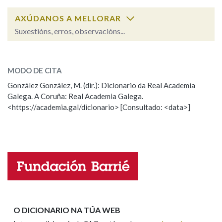
AXÚDANOS A MELLORAR
Na fraseoloxía
Suxestións, erros, observacións...
recendo
SOBRE A PALABRA:
MODO DE CITA
OUTRAS OPCIÓNS DE BUSCA
ESCOLLE UNHA OPCIÓN:
González González, M. (dir.): Dicionario da Real Academia
Marcas gramaticais
Galega. A Coruña: Real Academia Galega.
Observación
Hai un erro na palabra
<https://academia.gal/dicionario> [Consultado: <data>]
Propoño mellorar a definición
Actualización
Pertence a
Falta unha voz
Nome
LIMPAR
BUSCA
Apelidos
O DICIONARIO NA TÚA WEB