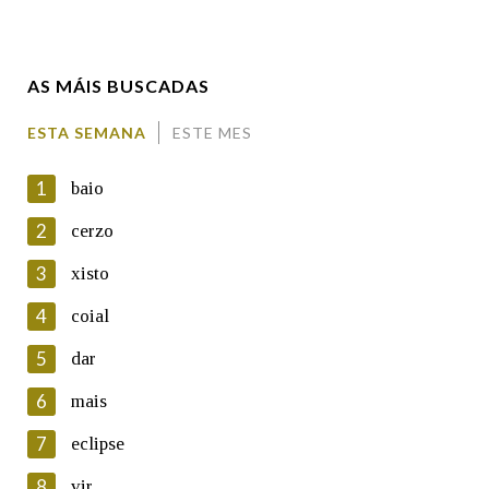
Enderezo electrónico
AS MÁIS BUSCADAS
Comentario
ESTA SEMANA
ESTE MES
1
baio
2
cerzo
3
xisto
En cumprimento da normativa vixente en materia de
Protección de Datos de Carácter Persoal, a Real Academia
4
coial
Galega informa a aqueles usuarios que faciliten o seu correo
electrónico, así como calquera outra información de carácter
5
dar
persoal, que estes datos serán obxecto de tratamento
automatizado de carácter confidencial e incorporados aos seus
6
mais
ficheiros informáticos. Así mesmo, os usuarios poderán exercer o
seu dereito de acceso, rectificación, oposición e cancelación dos
7
eclipse
seus datos poñéndose en contacto connosco.
8
vir