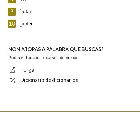
Lin e acepto as condicións da política de
privacidade
9
botar
Introduce o código que aparece na imaxe:
10
poder
NON ATOPAS A PALABRA QUE BUSCAS?
Texto de verificación
Proba estoutros recursos de busca
Tergal
Dicionario de dicionarios
Enviar