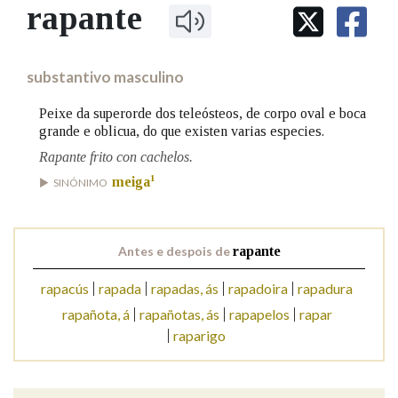
IDENTIDADE CORPORATIVA
rapante
Facebook
Twitter
Youtube
Instagram
Bluesky
BUSCAR NOS LEMAS
FIGURAS HOMENAXEADAS
MARCIAL DEL ADALID
HISTORIA
Comeza por
CASA-MUSEO EMILIA PARDO
substantivo masculino
BAZÁN
60 ANOS DLG
PRIMAVERA DAS LETRAS
Peixe da superorde dos teleósteos, de corpo oval e boca
Remata por
grande e oblicua, do que existen varias especies.
PORTAL DAS PALABRAS
Rapante frito con cachelos.
1
meiga
SINÓNIMO
Contén
Antes e despois de
rapante
BUSCAR NO CONTIDO
rapacús
rapada
rapadas, ás
rapadoira
rapadura
Nas definicións
rapañota, á
rapañotas, ás
rapapelos
rapar
raparigo
Nos exemplos