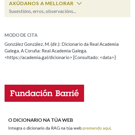
AXÚDANOS A MELLORAR
Suxestións, erros, observacións...
Na fraseoloxía
rapante
SOBRE A PALABRA:
MODO DE CITA
ESCOLLE UNHA OPCIÓN:
OUTRAS OPCIÓNS DE BUSCA
González González, M. (dir.): Dicionario da Real Academia
Galega. A Coruña: Real Academia Galega.
Observación
Hai un erro na palabra
Marcas gramaticais
<https://academia.gal/dicionario> [Consultado: <data>]
Propoño mellorar a definición
Actualización
Falta unha voz
Pertence a
Nome
LIMPAR
BUSCA
Apelidos
O DICIONARIO NA TÚA WEB
Integra o dicionario da RAG na túa web
premendo aquí
.