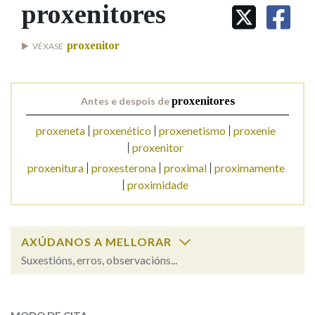
IDENTIDADE CORPORATIVA
proxenitores
Facebook
Twitter
Youtube
Instagram
Bluesky
BUSCAR NOS LEMAS
FIGURAS HOMENAXEADAS
MARCIAL DEL ADALID
HISTORIA
Comeza por
proxenitor
VÉXASE
CASA-MUSEO EMILIA PARDO
BAZÁN
60 ANOS DLG
PRIMAVERA DAS LETRAS
Remata por
Antes e despois de
proxenitores
PORTAL DAS PALABRAS
proxeneta
proxenético
proxenetismo
proxenie
proxenitor
Contén
proxenitura
proxesterona
proximal
proximamente
proximidade
BUSCAR NO CONTIDO
AXÚDANOS A MELLORAR
Nas definicións
Suxestións, erros, observacións...
proxenitores
SOBRE A PALABRA:
Nos exemplos