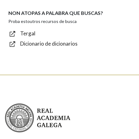
NON ATOPAS A PALABRA QUE BUSCAS?
Texto de verificación
Proba estoutros recursos de busca
Tergal
Dicionario de dicionarios
Enviar
Real Academia Galega