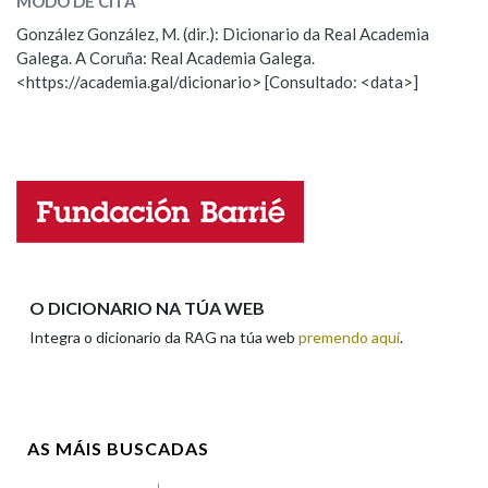
MODO DE CITA
ESCOLLE UNHA OPCIÓN:
González González, M. (dir.): Dicionario da Real Academia
Galega. A Coruña: Real Academia Galega.
Observación
Hai un erro na palabra
Na fraseoloxía
<https://academia.gal/dicionario> [Consultado: <data>]
Propoño mellorar a definición
Actualización
Falta unha voz
OUTRAS OPCIÓNS DE BUSCA
Nome
Marcas gramaticais
Pertence a
Apelidos
O DICIONARIO NA TÚA WEB
Integra o dicionario da RAG na túa web
premendo aquí
.
LIMPAR
BUSCA
Enderezo electrónico
AS MÁIS BUSCADAS
Comentario