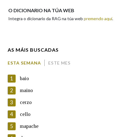
Apelidos
O DICIONARIO NA TÚA WEB
Integra o dicionario da RAG na túa web
premendo aquí
.
Enderezo electrónico
AS MÁIS BUSCADAS
Comentario
ESTA SEMANA
ESTE MES
1
baio
2
maino
3
cerzo
En cumprimento da normativa vixente en materia de
Protección de Datos de Carácter Persoal, a Real Academia
4
cello
Galega informa a aqueles usuarios que faciliten o seu correo
electrónico, así como calquera outra información de carácter
5
mapache
persoal, que estes datos serán obxecto de tratamento
automatizado de carácter confidencial e incorporados aos seus