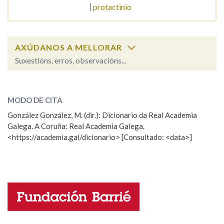
protactinio
Na fraseoloxía
AXÚDANOS A MELLORAR
Suxestións, erros, observacións...
OUTRAS OPCIÓNS DE BUSCA
prostituto
SOBRE A PALABRA:
Marcas gramaticais
MODO DE CITA
ESCOLLE UNHA OPCIÓN:
González González, M. (dir.): Dicionario da Real Academia
Galega. A Coruña: Real Academia Galega.
Observación
Hai un erro na palabra
Pertence a
<https://academia.gal/dicionario> [Consultado: <data>]
Propoño mellorar a definición
Actualización
Falta unha voz
LIMPAR
BUSCA
Nome