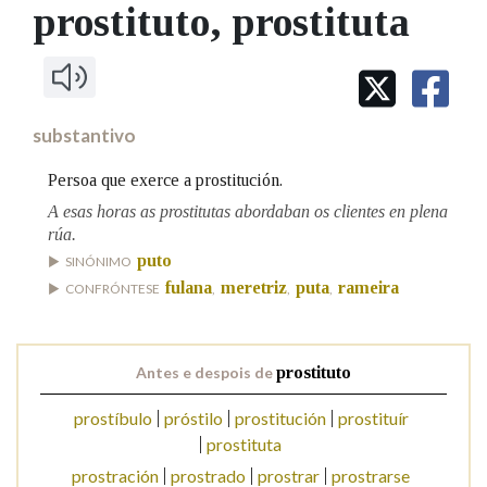
IDENTIDADE CORPORATIVA
prostituto
, prostituta
Facebook
Twitter
Youtube
Instagram
Bluesky
BUSCAR NOS LEMAS
FIGURAS HOMENAXEADAS
MARCIAL DEL ADALID
HISTORIA
Comeza por
CASA-MUSEO EMILIA PARDO
BAZÁN
60 ANOS DLG
PRIMAVERA DAS LETRAS
substantivo
Remata por
PORTAL DAS PALABRAS
Persoa que exerce a prostitución.
A esas horas as prostitutas abordaban os clientes en plena
rúa.
Contén
puto
SINÓNIMO
fulana
meretriz
puta
rameira
CONFRÓNTESE
,
,
,
BUSCAR NO CONTIDO
Antes e despois de
prostituto
Nas definicións
prostíbulo
próstilo
prostitución
prostituír
prostituta
Nos exemplos
prostración
prostrado
prostrar
prostrarse