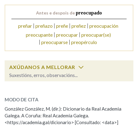
Antes e despois de
preocupado
Na fraseoloxía
preñar
preñazo
preñe
preñez
preocupación
preocupante
preocupar
preocupar(se)
preocuparse
preopérculo
OUTRAS OPCIÓNS DE BUSCA
Marcas gramaticais
AXÚDANOS A MELLORAR
Suxestións, erros, observacións...
Pertence a
preocupado
SOBRE A PALABRA:
MODO DE CITA
ESCOLLE UNHA OPCIÓN:
LIMPAR
BUSCA
González González, M. (dir.): Dicionario da Real Academia
Galega. A Coruña: Real Academia Galega.
Observación
Hai un erro na palabra
<https://academia.gal/dicionario> [Consultado: <data>]
Propoño mellorar a definición
Actualización