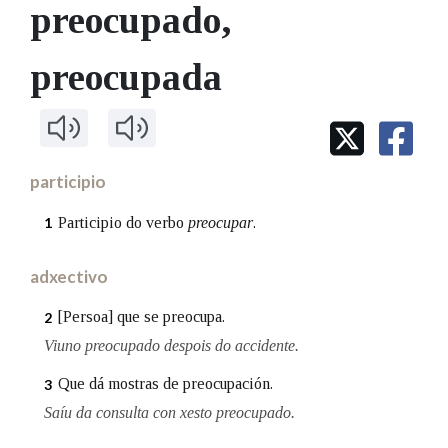
IDENTIDADE CORPORATIVA
preocupado
,
Facebook
Twitter
Youtube
Instagram
Bluesky
BUSCAR NOS LEMAS
FIGURAS HOMENAXEADAS
MARCIAL DEL ADALID
HISTORIA
Comeza por
preocupada
CASA-MUSEO EMILIA PARDO
BAZÁN
60 ANOS DLG
PRIMAVERA DAS LETRAS
Remata por
PORTAL DAS PALABRAS
participio
Contén
Participio do verbo
preocupar
.
1
adxectivo
BUSCAR NO CONTIDO
[Persoa] que se preocupa.
2
Viuno preocupado despois do accidente.
Nas definicións
Que dá mostras de preocupación.
3
Saíu da consulta con xesto preocupado.
Nos exemplos