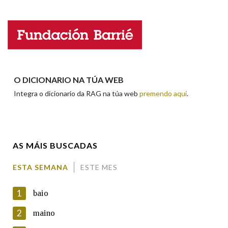
Falta unha voz
Nome
Apelidos
O DICIONARIO NA TÚA WEB
Integra o dicionario da RAG na túa web
premendo aquí
.
Enderezo electrónico
AS MÁIS BUSCADAS
Comentario
ESTA SEMANA
ESTE MES
1
baio
2
maino