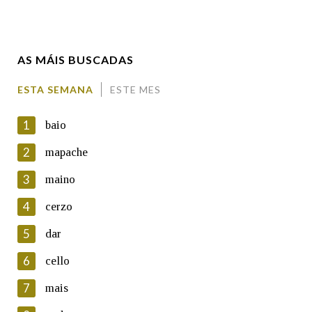
Enderezo electrónico
AS MÁIS BUSCADAS
Comentario
ESTA SEMANA
ESTE MES
1
baio
2
mapache
3
maino
En cumprimento da normativa vixente en materia de
Protección de Datos de Carácter Persoal, a Real Academia
4
cerzo
Galega informa a aqueles usuarios que faciliten o seu correo
electrónico, así como calquera outra información de carácter
5
dar
persoal, que estes datos serán obxecto de tratamento
automatizado de carácter confidencial e incorporados aos seus
6
cello
ficheiros informáticos. Así mesmo, os usuarios poderán exercer o
seu dereito de acceso, rectificación, oposición e cancelación dos
7
mais
seus datos poñéndose en contacto connosco.