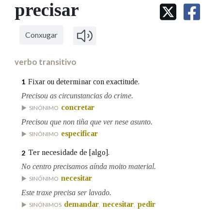
IDENTIDADE CORPORATIVA
precisar
Facebook
Twitter
Youtube
Instagram
Bluesky
BUSCAR NOS LEMAS
FIGURAS HOMENAXEADAS
MARCIAL DEL ADALID
HISTORIA
Comeza por
CASA-MUSEO EMILIA PARDO
Conxugar
BAZÁN
60 ANOS DLG
PRIMAVERA DAS LETRAS
verbo transitivo
Remata por
PORTAL DAS PALABRAS
Fixar ou determinar con exactitude.
1
Precisou as circunstancias do crime.
Contén
concretar
SINÓNIMO
Precisou que non tiña que ver nese asunto.
especificar
SINÓNIMO
BUSCAR NO CONTIDO
Ter necesidade de [algo].
2
No centro precisamos aínda moito material.
Nas definicións
necesitar
SINÓNIMO
Este traxe precisa ser lavado.
demandar
necesitar
pedir
SINÓNIMOS
,
,
Nos exemplos