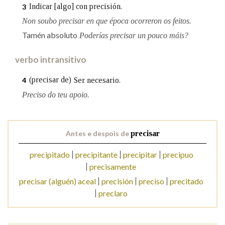
Indicar [algo] con precisión.
3
Non soubo precisar en que época ocorreron os feitos.
Na fraseoloxía
Tamén absoluto
Poderías precisar un pouco máis?
verbo intransitivo
OUTRAS OPCIÓNS DE BUSCA
(precisar de)
Ser necesario.
4
Marcas gramaticais
Preciso do teu apoio.
Pertence a
Antes e despois de
precisar
precipitado
precipitante
precipitar
precipuo
precisamente
LIMPAR
BUSCA
precisar (alguén) aceal
precisión
preciso
precitado
preclaro