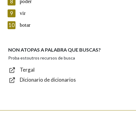
8
poder
Lin e acepto as condicións da política de
privacidade
9
vir
Introduce o código que aparece na imaxe:
10
botar
NON ATOPAS A PALABRA QUE BUSCAS?
Texto de verificación
Proba estoutros recursos de busca
Tergal
Dicionario de dicionarios
Enviar