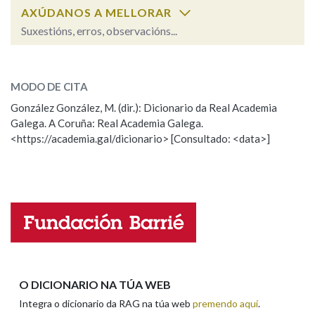
AXÚDANOS A MELLORAR
Suxestións, erros, observacións...
precisar
SOBRE A PALABRA:
MODO DE CITA
ESCOLLE UNHA OPCIÓN:
González González, M. (dir.): Dicionario da Real Academia
Galega. A Coruña: Real Academia Galega.
Observación
Hai un erro na palabra
<https://academia.gal/dicionario> [Consultado: <data>]
Propoño mellorar a definición
Actualización
Falta unha voz
Nome
Apelidos
O DICIONARIO NA TÚA WEB
Integra o dicionario da RAG na túa web
premendo aquí
.