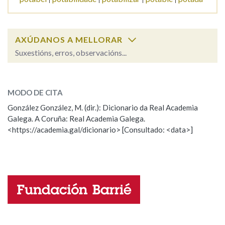
Na fraseoloxía
AXÚDANOS A MELLORAR
Suxestións, erros, observacións...
pota
OUTRAS OPCIÓNS DE BUSCA
SOBRE A PALABRA:
MODO DE CITA
Marcas gramaticais
ESCOLLE UNHA OPCIÓN:
González González, M. (dir.): Dicionario da Real Academia
Galega. A Coruña: Real Academia Galega.
Observación
Hai un erro na palabra
<https://academia.gal/dicionario> [Consultado: <data>]
Pertence a
Propoño mellorar a definición
Actualización
Falta unha voz
LIMPAR
BUSCA
Nome