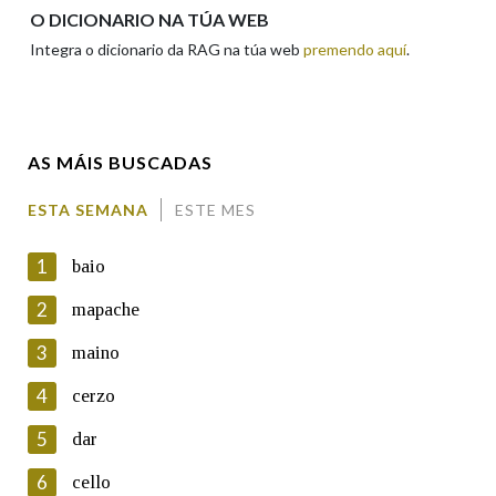
Apelidos
O DICIONARIO NA TÚA WEB
Integra o dicionario da RAG na túa web
premendo aquí
.
Enderezo electrónico
AS MÁIS BUSCADAS
Comentario
ESTA SEMANA
ESTE MES
1
baio
2
mapache
3
maino
En cumprimento da normativa vixente en materia de
Protección de Datos de Carácter Persoal, a Real Academia
4
cerzo
Galega informa a aqueles usuarios que faciliten o seu correo
electrónico, así como calquera outra información de carácter
5
dar
persoal, que estes datos serán obxecto de tratamento
automatizado de carácter confidencial e incorporados aos seus
6
cello
ficheiros informáticos. Así mesmo, os usuarios poderán exercer o