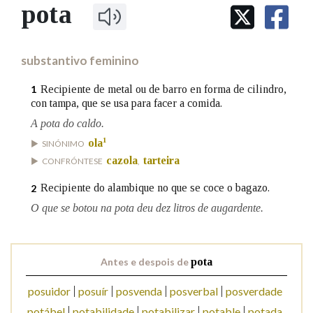
IDENTIDADE CORPORATIVA
pota
Facebook
Twitter
Youtube
Instagram
Bluesky
BUSCAR NOS LEMAS
FIGURAS HOMENAXEADAS
MARCIAL DEL ADALID
HISTORIA
Comeza por
CASA-MUSEO EMILIA PARDO
substantivo feminino
BAZÁN
60 ANOS DLG
PRIMAVERA DAS LETRAS
Recipiente de metal ou de barro en forma de cilindro,
1
Remata por
con tampa, que se usa para facer a comida.
PORTAL DAS PALABRAS
A pota do caldo.
1
ola
SINÓNIMO
Contén
cazola
tarteira
CONFRÓNTESE
,
Recipiente do alambique no que se coce o bagazo.
2
O que se botou na pota deu dez litros de augardente.
BUSCAR NO CONTIDO
Nas definicións
Antes e despois de
pota
posuidor
posuír
posvenda
posverbal
posverdade
Nos exemplos
potábel
potabilidade
potabilizar
potable
potada