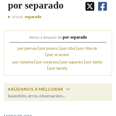
IDENTIDADE CORPORATIVA
por separado
Facebook
Twitter
Youtube
Instagram
Bluesky
BUSCAR NOS LEMAS
FIGURAS HOMENAXEADAS
MARCIAL DEL ADALID
HISTORIA
Comeza por
separado
VÉXASE
CASA-MUSEO EMILIA PARDO
BAZÁN
60 ANOS DLG
PRIMAVERA DAS LETRAS
Remata por
Antes e despois de
por separado
PORTAL DAS PALABRAS
por persoa
por pouco
por riba
por riba de
por se acaso
Contén
por sistema
por sorpresa
por suposto
por tanto
por tarefa
BUSCAR NO CONTIDO
AXÚDANOS A MELLORAR
Nas definicións
Suxestións, erros, observacións...
por separado
SOBRE A PALABRA:
Nos exemplos