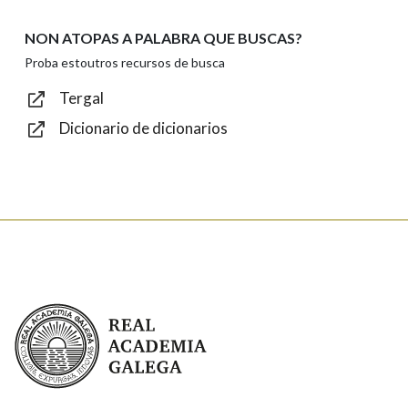
NON ATOPAS A PALABRA QUE BUSCAS?
Texto de verificación
Proba estoutros recursos de busca
Tergal
Dicionario de dicionarios
Enviar
Real Academia Galega