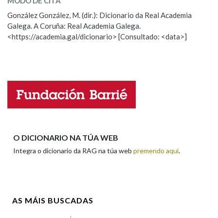
MODO DE CITA
ESCOLLE UNHA OPCIÓN:
González González, M. (dir.): Dicionario da Real Academia
Galega. A Coruña: Real Academia Galega.
Observación
Hai un erro na palabra
Na fraseoloxía
<https://academia.gal/dicionario> [Consultado: <data>]
Propoño mellorar a definición
Actualización
Falta unha voz
OUTRAS OPCIÓNS DE BUSCA
Nome
Marcas gramaticais
Pertence a
Apelidos
O DICIONARIO NA TÚA WEB
Integra o dicionario da RAG na túa web
premendo aquí
.
LIMPAR
BUSCA
Enderezo electrónico
AS MÁIS BUSCADAS
Comentario