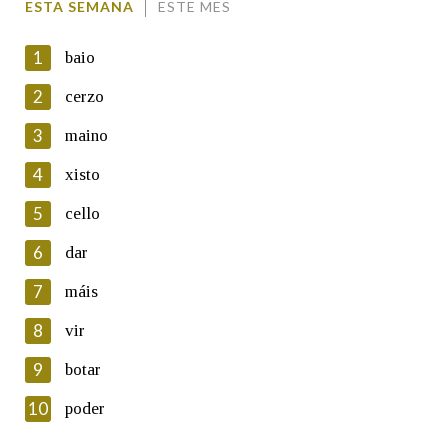
ESTA SEMANA
ESTE MES
1
baio
2
cerzo
3
maino
En cumprimento da normativa vixente en materia de
Protección de Datos de Carácter Persoal, a Real Academia
4
xisto
Galega informa a aqueles usuarios que faciliten o seu correo
electrónico, así como calquera outra información de carácter
5
cello
persoal, que estes datos serán obxecto de tratamento
automatizado de carácter confidencial e incorporados aos seus
6
dar
ficheiros informáticos. Así mesmo, os usuarios poderán exercer o
seu dereito de acceso, rectificación, oposición e cancelación dos
7
máis
seus datos poñéndose en contacto connosco.
8
vir
Lin e acepto as condicións da política de
privacidade
9
botar
Introduce o código que aparece na imaxe:
10
poder