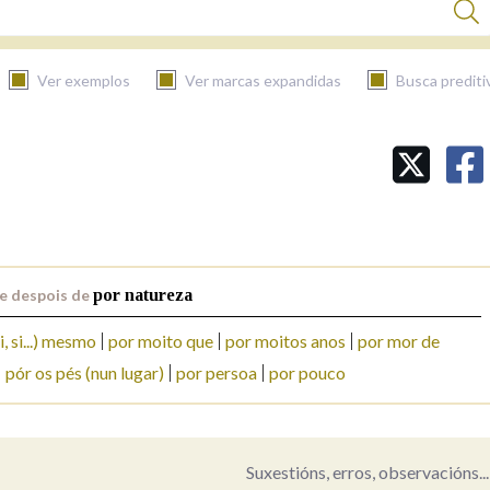
Ver exemplos
Ver marcas expandidas
Busca prediti
BUSCAR NO CONTIDO
Nas definicións
e despois de
por natureza
Nos exemplos
i, si...) mesmo
por moito que
por moitos anos
por mor de
pór os pés (nun lugar)
por persoa
por pouco
Na fraseoloxía
Suxestións, erros, observacións...