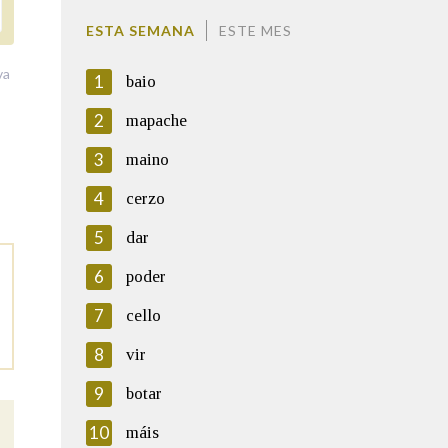
ESTA SEMANA
ESTE MES
va
1
baio
2
mapache
3
maino
4
cerzo
5
dar
6
poder
7
cello
8
vir
9
botar
10
máis