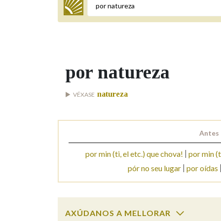
Termo a buscar
por natureza
BUSCAR NOS LEMAS
natureza
VÉXASE
Comeza por
Antes 
Remata por
por min (ti, el etc.) que chova!
por min (t
pór no seu lugar
por oídas
Contén
AXÚDANOS A MELLORAR
OUTRAS OPCIÓNS DE BUSCA