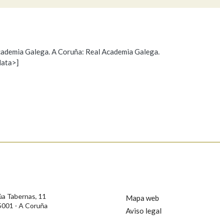
Pertence a
 Academia Galega. A Coruña: Real Academia Galega.
data>]
Propoño mellorar a definición
Actualización
AXUDA NA BUSCA
LIMPAR
BUSCA
s
úa Tabernas, 11
Mapa web
5001 - A Coruña
Aviso legal