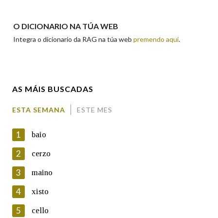
Apelidos
O DICIONARIO NA TÚA WEB
Integra o dicionario da RAG na túa web
premendo aquí
.
Enderezo electrónico
AS MÁIS BUSCADAS
Comentario
ESTA SEMANA
ESTE MES
1
baio
2
cerzo
3
maino
En cumprimento da normativa vixente en materia de
Protección de Datos de Carácter Persoal, a Real Academia
4
xisto
Galega informa a aqueles usuarios que faciliten o seu correo
electrónico, así como calquera outra información de carácter
5
cello
persoal, que estes datos serán obxecto de tratamento