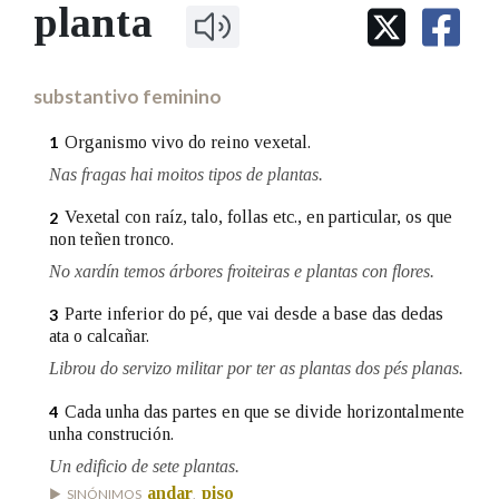
IDENTIDADE CORPORATIVA
planta
Facebook
Twitter
Youtube
Instagram
Bluesky
BUSCAR NOS LEMAS
FIGURAS HOMENAXEADAS
MARCIAL DEL ADALID
HISTORIA
Comeza por
CASA-MUSEO EMILIA PARDO
substantivo feminino
BAZÁN
60 ANOS DLG
PRIMAVERA DAS LETRAS
Organismo vivo do reino vexetal.
1
Remata por
PORTAL DAS PALABRAS
Nas fragas hai moitos tipos de plantas.
Vexetal con raíz, talo, follas etc., en particular, os que
2
non teñen tronco.
Contén
No xardín temos árbores froiteiras e plantas con flores.
Parte inferior do pé, que vai desde a base das dedas
3
ata o calcañar.
BUSCAR NO CONTIDO
Librou do servizo militar por ter as plantas dos pés planas.
Nas definicións
Cada unha das partes en que se divide horizontalmente
4
unha construción.
Un edificio de sete plantas.
Nos exemplos
andar
piso
SINÓNIMOS
,