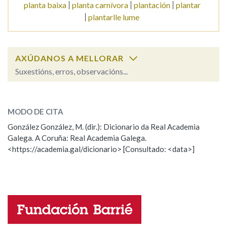
planta baixa
planta carnívora
plantación
plantar
plantarlle lume
AXÚDANOS A MELLORAR
Suxestións, erros, observacións...
planta
SOBRE A PALABRA:
MODO DE CITA
ESCOLLE UNHA OPCIÓN:
González González, M. (dir.): Dicionario da Real Academia
Galega. A Coruña: Real Academia Galega.
Observación
Hai un erro na palabra
<https://academia.gal/dicionario> [Consultado: <data>]
Propoño mellorar a definición
Actualización
Falta unha voz
Nome