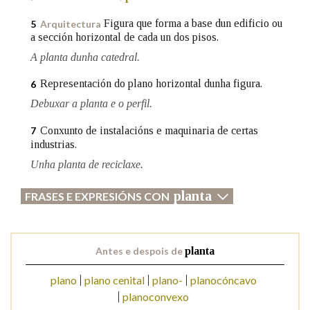
Figura que forma a base dun edificio ou
5
Arquitectura
a sección horizontal de cada un dos pisos.
Na fraseoloxía
A planta dunha catedral.
Representación do plano horizontal dunha figura.
6
OUTRAS OPCIÓNS DE BUSCA
Debuxar a planta e o perfil.
Marcas gramaticais
Conxunto de instalacións e maquinaria de certas
7
industrias.
Unha planta de reciclaxe.
Pertence a
planta
FRASES E EXPRESIÓNS CON
LIMPAR
BUSCA
Antes e despois de
planta
plano
plano cenital
plano-
planocóncavo
planoconvexo