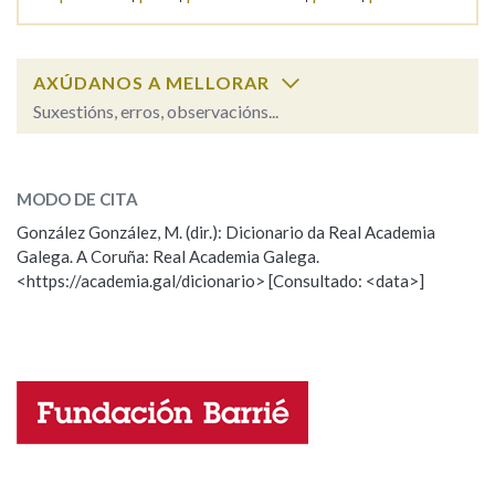
Na fraseoloxía
AXÚDANOS A MELLORAR
Suxestións, erros, observacións...
petisco
OUTRAS OPCIÓNS DE BUSCA
SOBRE A PALABRA:
MODO DE CITA
ESCOLLE UNHA OPCIÓN:
Marcas gramaticais
González González, M. (dir.): Dicionario da Real Academia
Galega. A Coruña: Real Academia Galega.
Observación
Hai un erro na palabra
<https://academia.gal/dicionario> [Consultado: <data>]
Pertence a
Propoño mellorar a definición
Actualización
Falta unha voz
LIMPAR
BUSCA
Nome