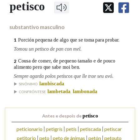
IDENTIDADE CORPORATIVA
petisco
Facebook
Twitter
Youtube
Instagram
Bluesky
BUSCAR NOS LEMAS
FIGURAS HOMENAXEADAS
MARCIAL DEL ADALID
HISTORIA
Comeza por
CASA-MUSEO EMILIA PARDO
substantivo masculino
BAZÁN
60 ANOS DLG
PRIMAVERA DAS LETRAS
Porción pequena de algo que se toma para probar.
1
Remata por
PORTAL DAS PALABRAS
Tomou un petisco de pan con mel.
Cousa de comer, de pequeno tamaño e de pouco
2
alimento pero que sabe moi ben.
Contén
Sempre agarda polos petiscos que lle trae seu avó.
lambiscada
SINÓNIMO
lambetada
lambonada
CONFRÓNTESE
,
BUSCAR NO CONTIDO
Nas definicións
Antes e despois de
petisco
peticionario
petigrís
petís
petiscada
petiscar
Nos exemplos
petitorio
peto
peto de ánimas
petón
petouto