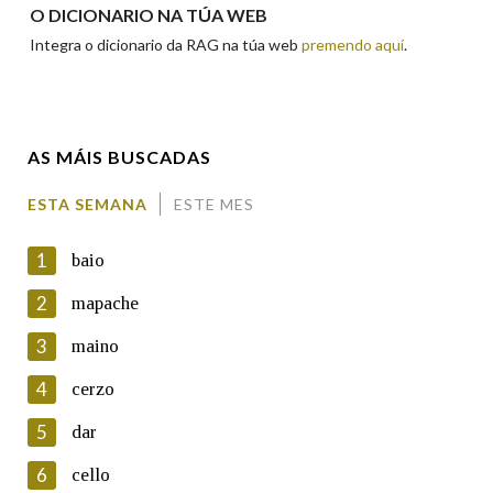
Apelidos
O DICIONARIO NA TÚA WEB
Integra o dicionario da RAG na túa web
premendo aquí
.
Enderezo electrónico
AS MÁIS BUSCADAS
Comentario
ESTA SEMANA
ESTE MES
1
baio
2
mapache
3
maino
En cumprimento da normativa vixente en materia de
Protección de Datos de Carácter Persoal, a Real Academia
4
cerzo
Galega informa a aqueles usuarios que faciliten o seu correo
electrónico, así como calquera outra información de carácter
5
dar
persoal, que estes datos serán obxecto de tratamento
automatizado de carácter confidencial e incorporados aos seus
6
cello
ficheiros informáticos. Así mesmo, os usuarios poderán exercer o