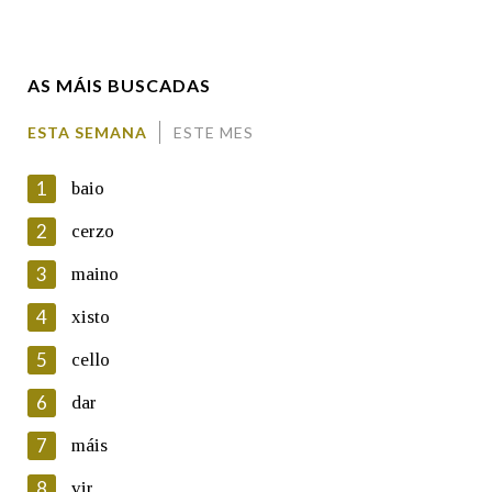
Enderezo electrónico
AS MÁIS BUSCADAS
Comentario
ESTA SEMANA
ESTE MES
1
baio
2
cerzo
3
maino
En cumprimento da normativa vixente en materia de
Protección de Datos de Carácter Persoal, a Real Academia
4
xisto
Galega informa a aqueles usuarios que faciliten o seu correo
electrónico, así como calquera outra información de carácter
5
cello
persoal, que estes datos serán obxecto de tratamento
automatizado de carácter confidencial e incorporados aos seus
6
dar
ficheiros informáticos. Así mesmo, os usuarios poderán exercer o
seu dereito de acceso, rectificación, oposición e cancelación dos
7
máis
seus datos poñéndose en contacto connosco.
8
vir