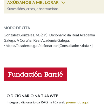
AXÚDANOS A MELLORAR
Suxestións, erros, observacións...
Na fraseoloxía
pestilencial
SOBRE A PALABRA:
MODO DE CITA
ESCOLLE UNHA OPCIÓN:
González González, M. (dir.): Dicionario da Real Academia
OUTRAS OPCIÓNS DE BUSCA
Galega. A Coruña: Real Academia Galega.
Observación
Hai un erro na palabra
Marcas gramaticais
<https://academia.gal/dicionario> [Consultado: <data>]
Propoño mellorar a definición
Actualización
Falta unha voz
Pertence a
Nome
LIMPAR
BUSCA
Apelidos
O DICIONARIO NA TÚA WEB
Integra o dicionario da RAG na túa web
premendo aquí
.