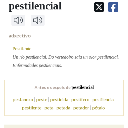
IDENTIDADE CORPORATIVA
pestilencial
Facebook
Twitter
Youtube
Instagram
Bluesky
BUSCAR NOS LEMAS
FIGURAS HOMENAXEADAS
MARCIAL DEL ADALID
HISTORIA
Comeza por
CASA-MUSEO EMILIA PARDO
BAZÁN
60 ANOS DLG
PRIMAVERA DAS LETRAS
adxectivo
Remata por
PORTAL DAS PALABRAS
Pestilente
Un río pestilencial. Do vertedoiro saía un olor pestilencial.
Contén
Enfermidades pestilenciais.
Antes e despois de
pestilencial
BUSCAR NO CONTIDO
pestanexo
peste
pesticida
pestífero
pestilencia
Nas definicións
pestilente
peta
petada
petador
pétalo
Nos exemplos