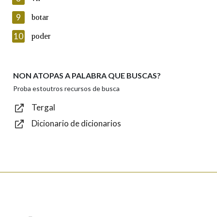
Lin e acepto as condicións da política de
privacidade
9
botar
Introduce o código que aparece na imaxe:
10
poder
NON ATOPAS A PALABRA QUE BUSCAS?
Texto de verificación
Proba estoutros recursos de busca
Tergal
Dicionario de dicionarios
Enviar