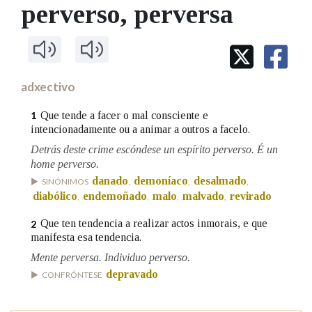
IDENTIDADE CORPORATIVA
perverso
, perversa
Facebook
Twitter
Youtube
Instagram
Bluesky
BUSCAR NOS LEMAS
FIGURAS HOMENAXEADAS
MARCIAL DEL ADALID
HISTORIA
Comeza por
CASA-MUSEO EMILIA PARDO
BAZÁN
60 ANOS DLG
PRIMAVERA DAS LETRAS
adxectivo
Remata por
PORTAL DAS PALABRAS
Que tende a facer o mal consciente e
1
intencionadamente ou a animar a outros a facelo.
Detrás deste crime escóndese un espírito perverso. É un
Contén
home perverso.
danado
demoníaco
desalmado
SINÓNIMOS
,
,
,
diabólico
endemoñado
malo
malvado
revirado
,
,
,
,
BUSCAR NO CONTIDO
Que ten tendencia a realizar actos inmorais, e que
2
manifesta esa tendencia.
Nas definicións
Mente perversa. Individuo perverso.
depravado
CONFRÓNTESE
Nos exemplos