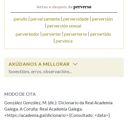
Antes e despois de
perverso
Na fraseoloxía
perullo
perversamente
perversidade
perversión
perversión sexual
pervertedor
perverter
perverterse
pervertido
pervinca
OUTRAS OPCIÓNS DE BUSCA
Marcas gramaticais
AXÚDANOS A MELLORAR
Suxestións, erros, observacións...
Pertence a
perverso
SOBRE A PALABRA:
MODO DE CITA
ESCOLLE UNHA OPCIÓN:
LIMPAR
BUSCA
González González, M. (dir.): Dicionario da Real Academia
Galega. A Coruña: Real Academia Galega.
Observación
Hai un erro na palabra
<https://academia.gal/dicionario> [Consultado: <data>]
Propoño mellorar a definición
Actualización