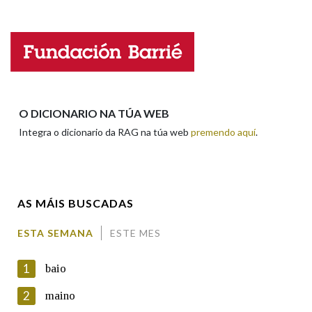
Falta unha voz
Nome
Apelidos
O DICIONARIO NA TÚA WEB
Integra o dicionario da RAG na túa web
premendo aquí
.
Enderezo electrónico
AS MÁIS BUSCADAS
Comentario
ESTA SEMANA
ESTE MES
1
baio
2
maino