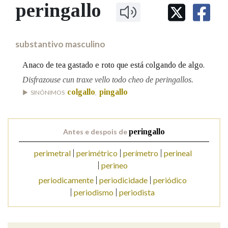
IDENTIDADE CORPORATIVA
peringallo
Facebook
Twitter
Youtube
Instagram
Bluesky
BUSCAR NOS LEMAS
FIGURAS HOMENAXEADAS
MARCIAL DEL ADALID
HISTORIA
Comeza por
CASA-MUSEO EMILIA PARDO
substantivo masculino
BAZÁN
60 ANOS DLG
PRIMAVERA DAS LETRAS
Anaco de tea gastado e roto que está colgando de algo.
Remata por
PORTAL DAS PALABRAS
Disfrazouse cun traxe vello todo cheo de peringallos.
colgallo
pingallo
SINÓNIMOS
,
Contén
Antes e despois de
peringallo
perimetral
perimétrico
perímetro
perineal
BUSCAR NO CONTIDO
perineo
Nas definicións
periodicamente
periodicidade
periódico
periodismo
periodista
Nos exemplos