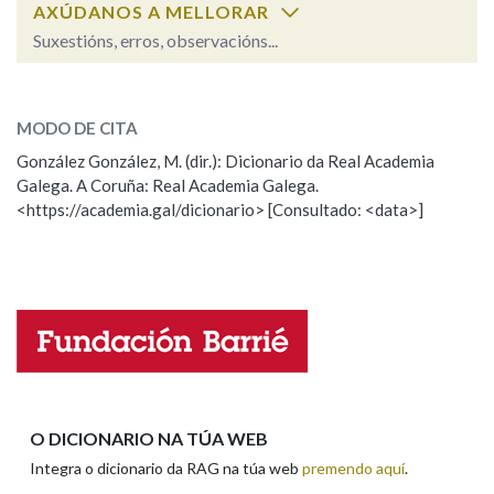
AXÚDANOS A MELLORAR
Suxestións, erros, observacións...
Na fraseoloxía
peringallo
SOBRE A PALABRA:
MODO DE CITA
ESCOLLE UNHA OPCIÓN:
OUTRAS OPCIÓNS DE BUSCA
González González, M. (dir.): Dicionario da Real Academia
Galega. A Coruña: Real Academia Galega.
Observación
Hai un erro na palabra
Marcas gramaticais
<https://academia.gal/dicionario> [Consultado: <data>]
Propoño mellorar a definición
Actualización
Falta unha voz
Pertence a
Nome
LIMPAR
BUSCA
Apelidos
O DICIONARIO NA TÚA WEB
Integra o dicionario da RAG na túa web
premendo aquí
.