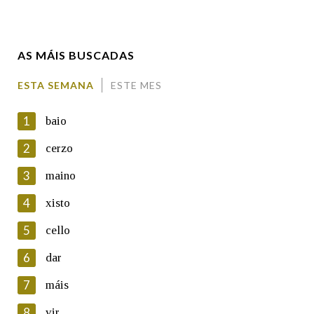
Enderezo electrónico
AS MÁIS BUSCADAS
Comentario
ESTA SEMANA
ESTE MES
1
baio
2
cerzo
3
maino
En cumprimento da normativa vixente en materia de
Protección de Datos de Carácter Persoal, a Real Academia
4
xisto
Galega informa a aqueles usuarios que faciliten o seu correo
electrónico, así como calquera outra información de carácter
5
cello
persoal, que estes datos serán obxecto de tratamento
automatizado de carácter confidencial e incorporados aos seus
6
dar
ficheiros informáticos. Así mesmo, os usuarios poderán exercer o
seu dereito de acceso, rectificación, oposición e cancelación dos
7
máis
seus datos poñéndose en contacto connosco.
8
vir