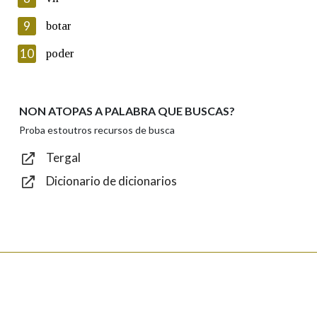
Lin e acepto as condicións da política de
privacidade
9
botar
Introduce o código que aparece na imaxe:
10
poder
NON ATOPAS A PALABRA QUE BUSCAS?
Texto de verificación
Proba estoutros recursos de busca
Tergal
Dicionario de dicionarios
Enviar