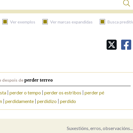
Ver exemplos
Ver marcas expandidas
Busca prediti
BUSCAR NO CONTIDO
Nas definicións
e despois de
perder terreo
Nos exemplos
ista
perder o tempo
perder os estribos
perder pé
n
perdidamente
perdidizo
perdido
Na fraseoloxía
Suxestións, erros, observacións...