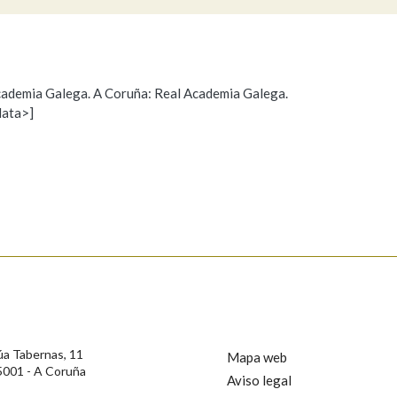
Pertence a
 Academia Galega. A Coruña: Real Academia Galega.
data>]
Propoño mellorar a definición
Actualización
AXUDA NA BUSCA
LIMPAR
BUSCA
s
úa Tabernas, 11
Mapa web
5001 - A Coruña
Aviso legal