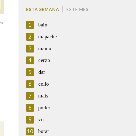
ESTA SEMANA
ESTE MES
va
1
baio
2
mapache
3
maino
4
cerzo
5
dar
6
cello
7
mais
8
poder
9
vir
10
botar