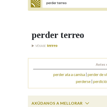
Termo a buscar
perder terreo
BUSCAR NOS LEMAS
terreo
VÉXASE
Comeza por
Antes 
Remata por
perder ata a camisa
perder de v
perderse
perdició
Contén
AXÚDANOS A MELLORAR
OUTRAS OPCIÓNS DE BUSCA