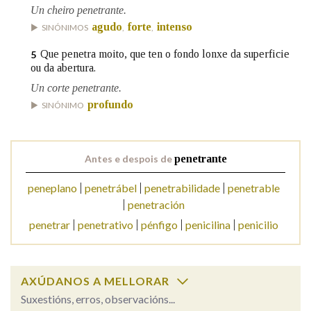
Un cheiro penetrante.
agudo
forte
intenso
SINÓNIMOS
,
,
Na fraseoloxía
Que penetra moito, que ten o fondo lonxe da superficie
5
ou da abertura.
Un corte penetrante.
OUTRAS OPCIÓNS DE BUSCA
profundo
SINÓNIMO
Marcas gramaticais
Antes e despois de
penetrante
Pertence a
peneplano
penetrábel
penetrabilidade
penetrable
penetración
penetrar
penetrativo
pénfigo
penicilina
penicilio
LIMPAR
BUSCA
AXÚDANOS A MELLORAR
Suxestións, erros, observacións...