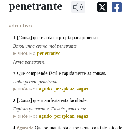
IDENTIDADE CORPORATIVA
penetrante
Facebook
Twitter
Youtube
Instagram
Bluesky
BUSCAR NOS LEMAS
FIGURAS HOMENAXEADAS
MARCIAL DEL ADALID
HISTORIA
Comeza por
CASA-MUSEO EMILIA PARDO
adxectivo
BAZÁN
60 ANOS DLG
PRIMAVERA DAS LETRAS
[Cousa] que é apta ou propia para penetrar.
1
Remata por
PORTAL DAS PALABRAS
Botou unha crema moi penetrante.
penetrativo
SINÓNIMO
Arma penetrante.
Contén
Que comprende fácil e rapidamente as cousas.
2
Unha persoa penetrante.
agudo
perspicaz
sagaz
SINÓNIMOS
,
,
BUSCAR NO CONTIDO
[Cousa] que manifesta esta facultade.
3
Nas definicións
Espírito penetrante. Enxeño penetrante.
agudo
perspicaz
sagaz
SINÓNIMOS
,
,
Nos exemplos
Que se manifesta ou se sente con intensidade.
4
figurado