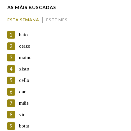
AS MÁIS BUSCADAS
Comentario
ESTA SEMANA
ESTE MES
1
baio
2
cerzo
3
maino
En cumprimento da normativa vixente en materia de
Protección de Datos de Carácter Persoal, a Real Academia
4
xisto
Galega informa a aqueles usuarios que faciliten o seu correo
electrónico, así como calquera outra información de carácter
5
cello
persoal, que estes datos serán obxecto de tratamento
automatizado de carácter confidencial e incorporados aos seus
6
dar
ficheiros informáticos. Así mesmo, os usuarios poderán exercer o
seu dereito de acceso, rectificación, oposición e cancelación dos
7
máis
seus datos poñéndose en contacto connosco.
8
vir
Lin e acepto as condicións da política de
privacidade
9
botar