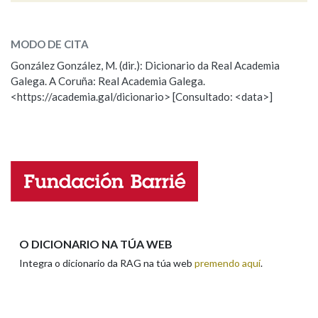
penetrante
SOBRE A PALABRA:
MODO DE CITA
ESCOLLE UNHA OPCIÓN:
González González, M. (dir.): Dicionario da Real Academia
Galega. A Coruña: Real Academia Galega.
Observación
Hai un erro na palabra
<https://academia.gal/dicionario> [Consultado: <data>]
Propoño mellorar a definición
Actualización
Falta unha voz
Nome
Apelidos
O DICIONARIO NA TÚA WEB
Integra o dicionario da RAG na túa web
premendo aquí
.
Enderezo electrónico