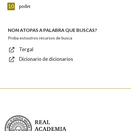
Introduce o código que aparece na imaxe:
10
poder
NON ATOPAS A PALABRA QUE BUSCAS?
Texto de verificación
Proba estoutros recursos de busca
Tergal
Dicionario de dicionarios
Enviar
Real Academia Galega