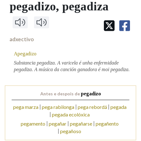
IDENTIDADE CORPORATIVA
pegadizo
, pegadiza
Facebook
Twitter
Youtube
Instagram
Bluesky
BUSCAR NOS LEMAS
FIGURAS HOMENAXEADAS
MARCIAL DEL ADALID
HISTORIA
Comeza por
CASA-MUSEO EMILIA PARDO
BAZÁN
60 ANOS DLG
PRIMAVERA DAS LETRAS
adxectivo
Remata por
PORTAL DAS PALABRAS
Apegadizo
Substancia pegadiza. A varicela é unha enfermidade
Contén
pegadiza. A música da canción ganadora é moi pegadiza.
Antes e despois de
pegadizo
BUSCAR NO CONTIDO
pega marza
pega rabilonga
pega rebordá
pegada
Nas definicións
pegada ecolóxica
pegamento
pegañar
pegañarse
pegañento
pegañoso
Nos exemplos