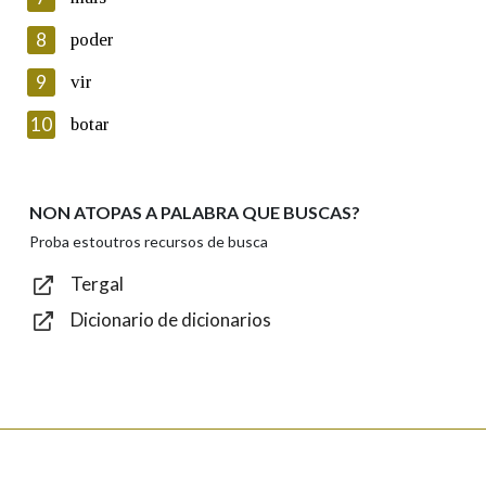
seus datos poñéndose en contacto connosco.
8
poder
Lin e acepto as condicións da política de
privacidade
9
vir
Introduce o código que aparece na imaxe:
10
botar
NON ATOPAS A PALABRA QUE BUSCAS?
Texto de verificación
Proba estoutros recursos de busca
Tergal
Dicionario de dicionarios
Enviar