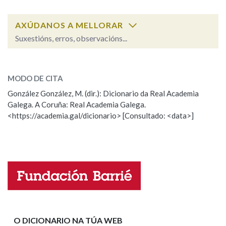
AXÚDANOS A MELLORAR
Na fraseoloxía
Suxestións, erros, observacións...
pegadizo
SOBRE A PALABRA:
OUTRAS OPCIÓNS DE BUSCA
MODO DE CITA
ESCOLLE UNHA OPCIÓN:
González González, M. (dir.): Dicionario da Real Academia
Marcas gramaticais
Galega. A Coruña: Real Academia Galega.
Observación
Hai un erro na palabra
<https://academia.gal/dicionario> [Consultado: <data>]
Propoño mellorar a definición
Actualización
Pertence a
Falta unha voz
Nome
LIMPAR
BUSCA
Apelidos
O DICIONARIO NA TÚA WEB