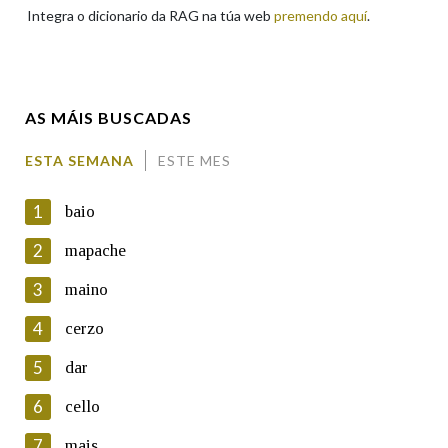
Integra o dicionario da RAG na túa web
premendo aquí
.
Enderezo electrónico
AS MÁIS BUSCADAS
Comentario
ESTA SEMANA
ESTE MES
1
baio
2
mapache
3
maino
En cumprimento da normativa vixente en materia de
Protección de Datos de Carácter Persoal, a Real Academia
4
cerzo
Galega informa a aqueles usuarios que faciliten o seu correo
electrónico, así como calquera outra información de carácter
5
dar
persoal, que estes datos serán obxecto de tratamento
automatizado de carácter confidencial e incorporados aos seus
6
cello
ficheiros informáticos. Así mesmo, os usuarios poderán exercer o
seu dereito de acceso, rectificación, oposición e cancelación dos
7
mais