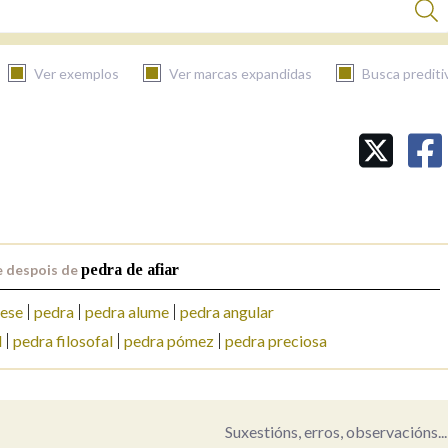
Ver exemplos
Ver marcas expandidas
Busca prediti
BUSCAR NO CONTIDO
Nas definicións
e despois de
pedra de afiar
Nos exemplos
ese
pedra
pedra alume
pedra angular
l
pedra filosofal
pedra pómez
pedra preciosa
Na fraseoloxía
Suxestións, erros, observacións...