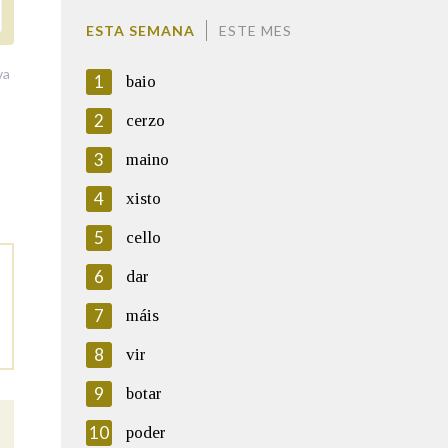
ESTA SEMANA
ESTE MES
va
1
baio
2
cerzo
3
maino
4
xisto
5
cello
6
dar
7
máis
8
vir
9
botar
10
poder