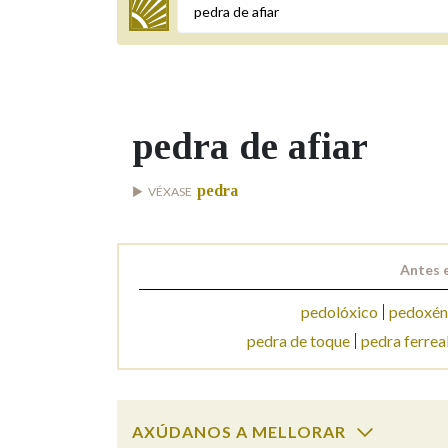
Termo a buscar
pedra de afiar
BUSCAR NOS LEMAS
pedra
VÉXASE
Comeza por
Antes 
Remata por
pedolóxico
pedoxén
pedra de toque
pedra ferrea
Contén
AXÚDANOS A MELLORAR
OUTRAS OPCIÓNS DE BUSCA