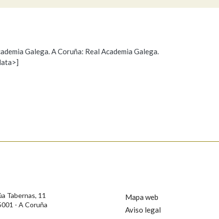
Pertence a
 Academia Galega. A Coruña: Real Academia Galega.
data>]
Propoño mellorar a definición
Actualización
AXUDA NA BUSCA
LIMPAR
BUSCA
s
úa Tabernas, 11
Mapa web
5001 - A Coruña
Aviso legal