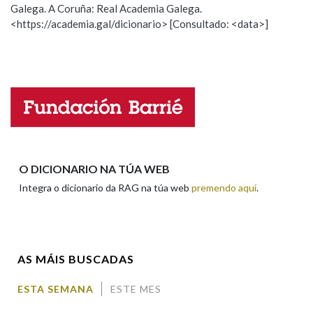
Galega. A Coruña: Real Academia Galega.
Observación
Hai un erro na palabra
<https://academia.gal/dicionario> [Consultado: <data>]
Propoño mellorar a definición
Actualización
Falta unha voz
Nome
Apelidos
O DICIONARIO NA TÚA WEB
Integra o dicionario da RAG na túa web
premendo aquí
.
Enderezo electrónico
AS MÁIS BUSCADAS
Comentario
ESTA SEMANA
ESTE MES