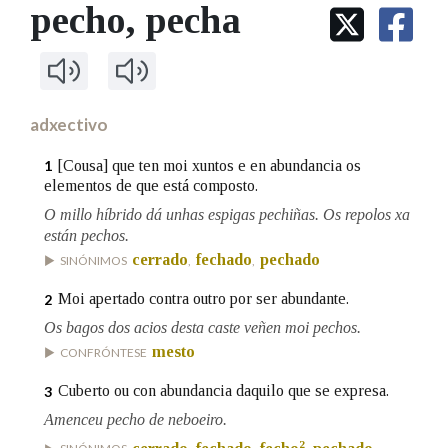
IDENTIDADE CORPORATIVA
pecho
, pecha
Facebook
Twitter
Youtube
Instagram
Bluesky
BUSCAR NOS LEMAS
FIGURAS HOMENAXEADAS
MARCIAL DEL ADALID
HISTORIA
Comeza por
CASA-MUSEO EMILIA PARDO
BAZÁN
60 ANOS DLG
PRIMAVERA DAS LETRAS
adxectivo
Remata por
PORTAL DAS PALABRAS
[Cousa] que ten moi xuntos e en abundancia os
1
elementos de que está composto.
O millo híbrido dá unhas espigas pechiñas. Os repolos xa
Contén
están pechos.
cerrado
fechado
pechado
SINÓNIMOS
,
,
Moi apertado contra outro por ser abundante.
2
BUSCAR NO CONTIDO
Os bagos dos acios desta caste veñen moi pechos.
Nas definicións
mesto
CONFRÓNTESE
Cuberto ou con abundancia daquilo que se expresa.
3
Amenceu pecho de neboeiro.
Nos exemplos
2