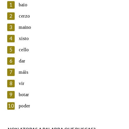
1
baio
2
cerzo
3
maino
En cumprimento da normativa vixente en materia de
Protección de Datos de Carácter Persoal, a Real Academia
4
xisto
Galega informa a aqueles usuarios que faciliten o seu correo
electrónico, así como calquera outra información de carácter
5
cello
persoal, que estes datos serán obxecto de tratamento
automatizado de carácter confidencial e incorporados aos seus
6
dar
ficheiros informáticos. Así mesmo, os usuarios poderán exercer o
seu dereito de acceso, rectificación, oposición e cancelación dos
7
máis
seus datos poñéndose en contacto connosco.
8
vir
Lin e acepto as condicións da política de
privacidade
9
botar
Introduce o código que aparece na imaxe:
10
poder