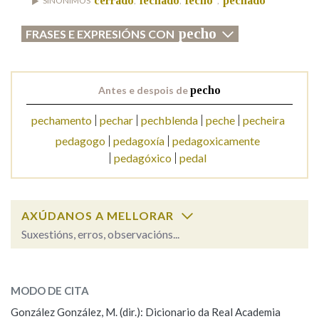
cerrado
fechado
fecho
pechado
SINÓNIMOS
,
,
,
pecho
FRASES E EXPRESIÓNS CON
Na fraseoloxía
Antes e despois de
pecho
OUTRAS OPCIÓNS DE BUSCA
pechamento
pechar
pechblenda
peche
pecheira
Marcas gramaticais
pedagogo
pedagoxía
pedagoxicamente
pedagóxico
pedal
Pertence a
AXÚDANOS A MELLORAR
Suxestións, erros, observacións...
LIMPAR
BUSCA
pecho
SOBRE A PALABRA:
MODO DE CITA
ESCOLLE UNHA OPCIÓN:
González González, M. (dir.): Dicionario da Real Academia