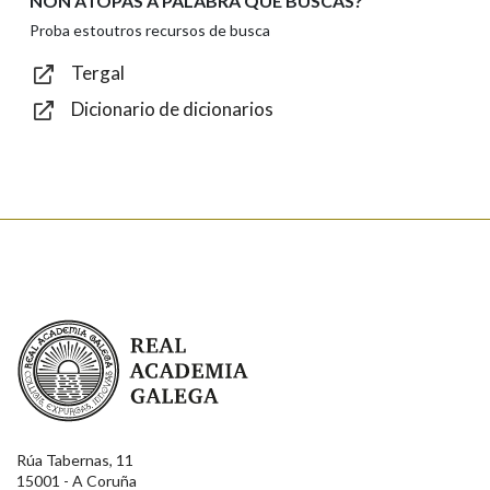
NON ATOPAS A PALABRA QUE BUSCAS?
Texto de verificación
Proba estoutros recursos de busca
Tergal
Dicionario de dicionarios
Enviar
Real Academia Galega
Rúa Tabernas, 11
15001 - A Coruña